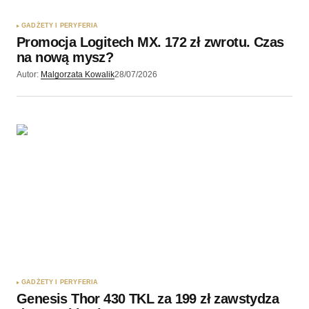
GADŻETY I PERYFERIA
Promocja Logitech MX. 172 zł zwrotu. Czas
Wyślij komentarz
na nową mysz?
Autor:
Malgorzata Kowalik
28/07/2026
GADŻETY I PERYFERIA
Genesis Thor 430 TKL za 199 zł zawstydza