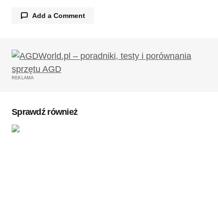
Add a Comment
Twój adres email nie zostanie opublikowany.
Wymagane pola są oznaczone
*
REKLAMA
Komentarz
*
Sprawdź również
Twoję imię
*
Twój adres e-mail
*
Zapamiętaj moje dane w tej przeglądarce podczas
pisania kolejnych komentarzy.