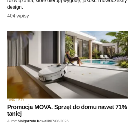
rozwiązania, które oferują wygodę, jakość i nowoczesny
design.
404 wpisy
AGD I RTV
Promocja MOVA. Sprzęt do domu nawet 71%
taniej
Autor:
Malgorzata Kowalik
07/08/2026