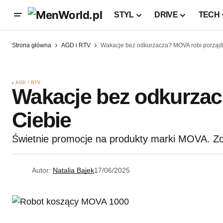
STYL
DRIVE
TECH
Strona główna
AGD i RTV
Wakacje bez odkurzacza? MOVA robi porządk
AGD I RTV
Wakacje bez odkurzac
Ciebie
Świetnie promocje na produkty marki MOVA. Z
Autor:
Natalia Bajek
17/06/2025