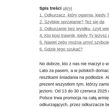
Spis treści
ukryj
1.
Odkurzacz, który ogarnia, kiedy T
2.
Szybkie sprzątanie? Też się da
3.
Odkurzanie bez wysiłku, czyli wię
4.
Kto kosi trawnik, kiedy Ty leżys
5.
Nawet zęby można umyć szybcie
6.
Gdzie tego szukać?
No dobrze, kto z nas nie marzył o 
Lato za pasem, a w polskich domach 
resztkami śniadania na podłodze. A
prezent wszystkim tym, którzy zam
jezioro. Od 13 do 30 czerwca 2025 
Polsce trwa promocja na całą armię
odkurzających, przez odkurzacze b