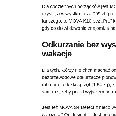
Dla codziennych porządków jest M
czyści, a wszystko to za 999 zł (po
tańszego, to MOVA K10 bez „Pro” ko
gdy do drzwi dzwonią znajomi, a na
Odkurzanie bez wysił
wakacje
Dla tych, którzy nie chcą machać 
bezprzewodowe odkurzacze pionowe
rabatem, to lekki sprzęt (1,54 kg),
sam raz, żeby przed wyjściem na r
Jest też MOVA S4 Detect z nieco wy
wyróżnia? OptiInsight — technologi