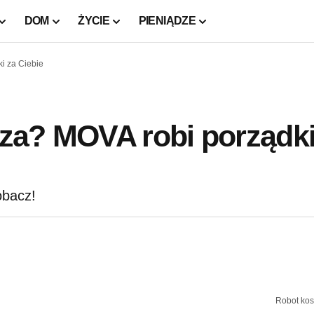
DOM
ŻYCIE
PIENIĄDZE
i za Ciebie
za? MOVA robi porządki
obacz!
Robot ko