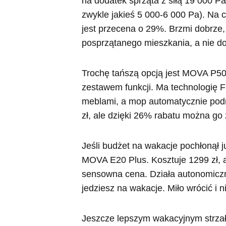
na dodatek sprząta z siłą 19 000 P
zwykle jakieś 5 000-6 000 Pa). Na c
jest przecena o 29%. Brzmi dobrze, 
posprzątanego mieszkania, a nie d
Trochę tańszą opcją jest MOVA P50 
zestawem funkcji. Ma technologię
meblami, a mop automatycznie pod
zł, ale dzięki 26% rabatu można go 
Jeśli budżet na wakacje pochłonął j
MOVA E20 Plus. Kosztuje 1299 zł, 
sensowna cena. Działa autonomiczn
jedziesz na wakacje. Miło wrócić i 
Jeszcze lepszym wakacyjnym strz