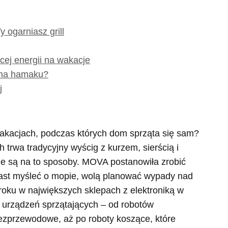
y ogarniasz grill
cej energii na wakacje
z na hamaku?
j
wakacjach, podczas których dom sprząta się sam?
trwa tradycyjny wyścig z kurzem, sierścią i
le są na to sposoby. MOVA postanowiła zrobić
iast myśleć o mopie, wolą planować wypady nad
roku w największych sklepach z elektroniką w
 urządzeń sprzątających – od robotów
ezprzewodowe, aż po roboty koszące, które