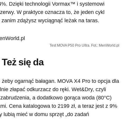
34%. Dzięki technologii Vormax™ i systemowi
erwy. W praktyce oznacza to, że jeden cykl
, zanim zdążysz wyciągnąć leżak na taras.
Test MOVA P50 Pro Ultra. Fot.: MenWorld.pl
 Też się da
, żeby ogarnąć bałagan. MOVA X4 Pro to opcja dla
nie złapać odkurzacz do ręki. Wet&Dry, czyli
e zabrudzenia, a dodatkowo gorąca woda (80°C)
mi. Cena katalogowa to 2199 zł, a teraz jest z 9%
rzy lubią mieć w domu sprzęt „do zadań