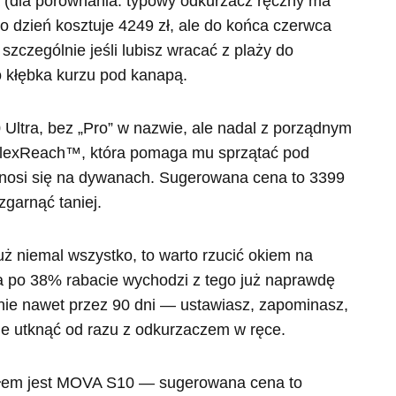
a (dla porównania: typowy odkurzacz ręczny ma
o dzień kosztuje 4249 zł, ale do końca czerwca
szczególnie jeśli lubisz wracać z plaży do
o kłębka kurzu pod kanapą.
Ultra, bez „Pro” w nazwie, ale nadal z porządnym
 FlexReach™, która pomaga mu sprzątać pod
nosi się na dywanach. Sugerowana cena to 3399
zgarnąć taniej.
uż niemal wszystko, to warto rzucić okiem na
a po 38% rabacie wychodzi z tego już naprawdę
ie nawet przez 90 dni — ustawiasz, zapominasz,
nie utknąć od razu z odkurzaczem w ręce.
ałem jest MOVA S10 — sugerowana cena to