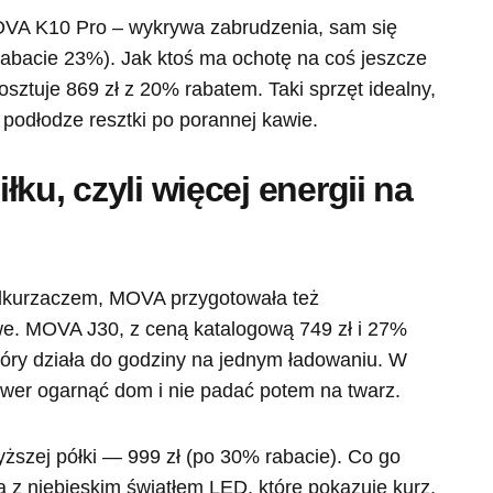
OVA K10 Pro – wykrywa zabrudzenia, sam się
 rabacie 23%). Jak ktoś ma ochotę na coś jeszcze
sztuje 869 zł z 20% rabatem. Taki sprzęt idealny,
 podłodze resztki po porannej kawie.
ku, czyli więcej energii na
odkurzaczem, MOVA przygotowała też
. MOVA J30, z ceną katalogową 749 zł i 27%
 który działa do godziny na jednym ładowaniu. W
ower ogarnąć dom i nie padać potem na twarz.
ższej półki — 999 zł (po 30% rabacie). Co go
a z niebieskim światłem LED, które pokazuje kurz,