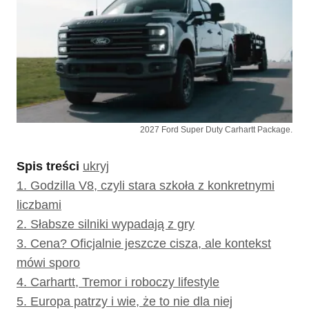
2027 Ford Super Duty Carhartt Package.
Spis treści
ukryj
1.
Godzilla V8, czyli stara szkoła z konkretnymi
liczbami
2.
Słabsze silniki wypadają z gry
3.
Cena? Oficjalnie jeszcze cisza, ale kontekst
mówi sporo
4.
Carhartt, Tremor i roboczy lifestyle
5.
Europa patrzy i wie, że to nie dla niej