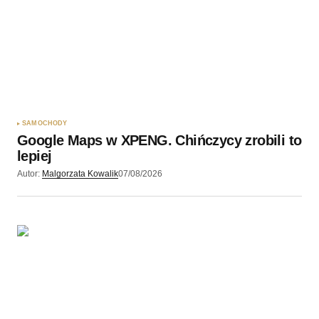
Twoję imię
*
Twój adres e-mail
*
Zapamiętaj moje dane w tej przeglądarce podczas
pisania kolejnych komentarzy.
SAMOCHODY
Google Maps w XPENG. Chińczycy zrobili to
Wyślij komentarz
lepiej
Autor:
Malgorzata Kowalik
07/08/2026