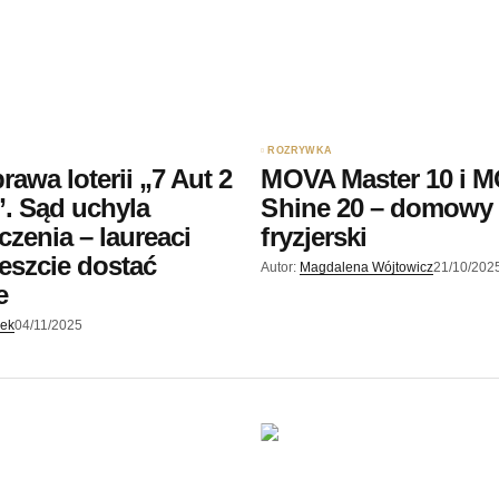
ROZRYWKA
awa loterii „7 Aut 2
MOVA Master 10 i 
. Sąd uchyla
Shine 20 – domowy 
czenia – laureaci
fryzjerski
szcie dostać
Autor:
Magdalena Wójtowicz
21/10/202
e
jek
04/11/2025