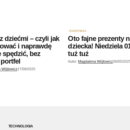
ROZRYWKA
 dziećmi – czyli jak
Oto fajne prezenty n
iować i naprawdę
dziecka! Niedziela 0
e spędzić, bez
tuż tuż
portfel
Autor:
Magdalena Wójtowicz
30/05/202
 Wójtowicz
17/08/2025
TECHNOLOGIA