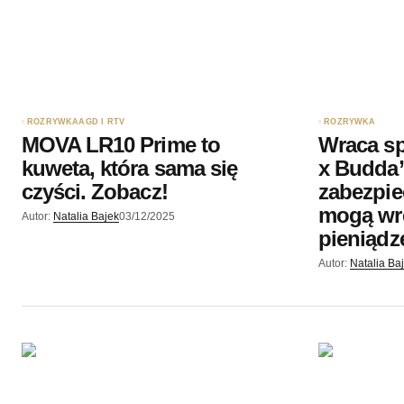
ROZRYWKA
AGD I RTV
ROZRYWKA
MOVA LR10 Prime to
Wraca spr
kuweta, która sama się
x Budda”
czyści. Zobacz!
zabezpie
mogą wre
Autor:
Natalia Bajek
03/12/2025
pieniądz
Autor:
Natalia Ba