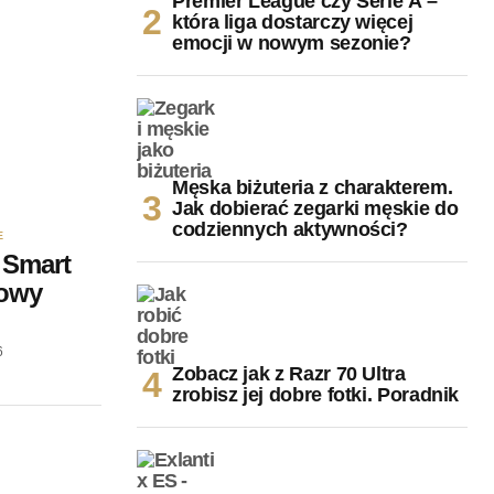
Premier League czy Serie A –
która liga dostarczy więcej
emocji w nowym sezonie?
Męska biżuteria z charakterem.
Jak dobierać zegarki męskie do
codziennych aktywności?
E
 Smart
nowy
6
Zobacz jak z Razr 70 Ultra
zrobisz jej dobre fotki. Poradnik