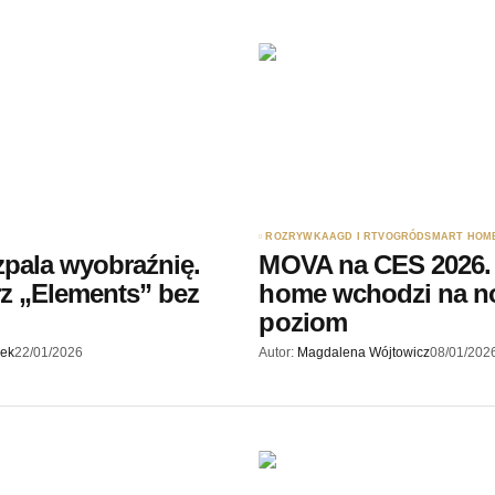
ROZRYWKA
AGD I RTV
OGRÓD
SMART HOM
ozpala wyobraźnię.
MOVA na CES 2026.
z „Elements” bez
home wchodzi na 
poziom
jek
22/01/2026
Autor:
Magdalena Wójtowicz
08/01/202