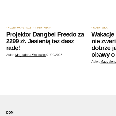
ROZRYWKA
GADŻETY I PERYFERIA
ROZRYWKA
Projektor Dangbei Freedo za
Wakacje z
2299 zł. Jesienią też dasz
nie zwar
radę!
dobrze j
obawy o 
Autor:
Magdalena Wójtowicz
01/09/2025
Autor:
Magdalena
DOM