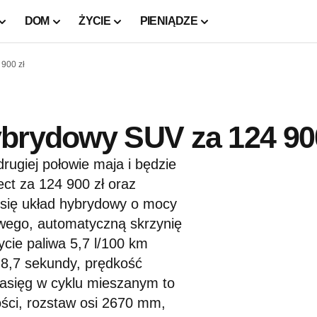
DOM
ŻYCIE
PIENIĄDZE
900 zł
ybrydowy SUV za 124 900
rugiej połowie maja i będzie
ct za 124 900 zł oraz
się układ hybrydowy o mocy
ego, automatyczną skrzynię
cie paliwa 5,7 l/100 km
 8,7 sekundy, prędkość
asięg w cyklu mieszanym to
ci, rozstaw osi 2670 mm,