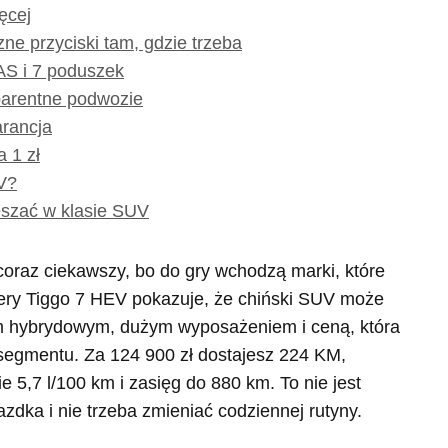
ęcej
zne przyciski tam, gdzie trzeba
S i 7 poduszek
parentne podwozie
arancja
 1 zł
V?
szać w klasie SUV
oraz ciekawszy, bo do gry wchodzą marki, które
Chery Tiggo 7 HEV pokazuje, że chiński SUV może
 hybrydowym, dużym wyposażeniem i ceną, która
egmentu. Za 124 900 zł dostajesz 224 KM,
 5,7 l/100 km i zasięg do 880 km. To nie jest
azdka i nie trzeba zmieniać codziennej rutyny.