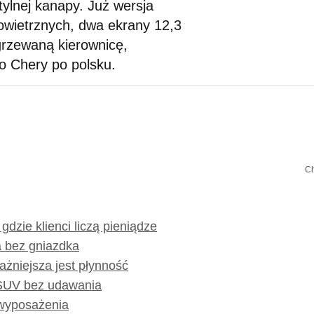
 tylnej kanapy. Już wersja
owietrznych, dwa ekrany 12,3
grzewaną kierownicę,
o Chery po polsku.
Ch
dzie klienci liczą pieniądze
 bez gniazdka
ażniejsza jest płynność
 SUV bez udawania
 wyposażenia