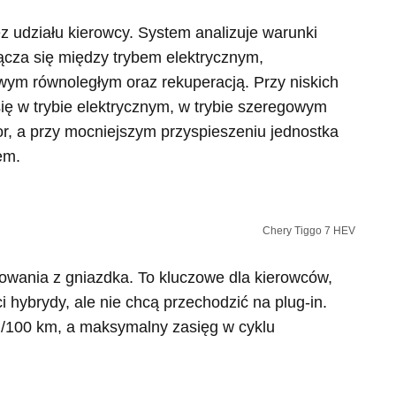
ez udziału kierowcy. System analizuje warunki
łącza się między trybem elektrycznym,
m równoległym oraz rekuperacją. Przy niskich
ę w trybie elektrycznym, w trybie szeregowym
tor, a przy mocniejszym przyspieszeniu jednostka
em.
Chery Tiggo 7 HEV
wania z gniazdka. To kluczowe dla kierowców,
i hybrydy, ale nie chcą przechodzić na plug-in.
l/100 km, a maksymalny zasięg w cyklu