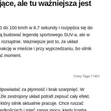
ące, ale tu ważniejsza jest
0 do 100 km/h w 8,7 sekundy i rozpędza się do
ają budować legendę sportowego SUV-a, ale w
 rozsądnie. Ważniejsze jest to, że układ
kcję w mieście i przy wyprzedzaniu, bo silnik
zać moment.
Chery Tiggo 7 HEV
powiadać za płynność i brak szarpnięć. W
le zestrojony układ potrafi zepsuć cały efekt.
który silnik aktualnie pracuje. Chce ruszać
prędkościach i mieć zapas mocy, kiedy trzeba