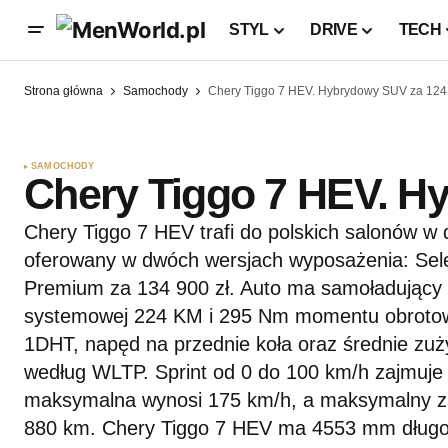
STYL
DRIVE
TECH
Strona główna
Samochody
Chery Tiggo 7 HEV. Hybrydowy SUV za 124 
SAMOCHODY
Chery Tiggo 7 HEV. H
Chery Tiggo 7 HEV trafi do polskich salonów w d
oferowany w dwóch wersjach wyposażenia: Sele
Premium za 134 900 zł. Auto ma samoładujący 
systemowej 224 KM i 295 Nm momentu obrotow
1DHT, napęd na przednie koła oraz średnie zuży
według WLTP. Sprint od 0 do 100 km/h zajmuje
maksymalna wynosi 175 km/h, a maksymalny z
880 km. Chery Tiggo 7 HEV ma 4553 mm długoś