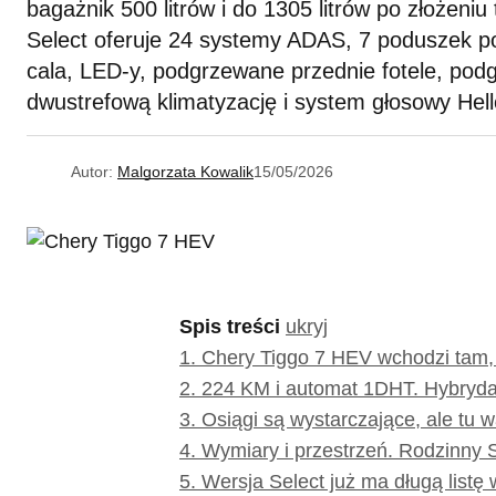
bagażnik 500 litrów i do 1305 litrów po złożeniu
Select oferuje 24 systemy ADAS, 7 poduszek p
cala, LED-y, podgrzewane przednie fotele, pod
dwustrefową klimatyzację i system głosowy Hell
Autor:
Malgorzata Kowalik
15/05/2026
Spis treści
ukryj
1.
Chery Tiggo 7 HEV wchodzi tam, g
2.
224 KM i automat 1DHT. Hybryda
3.
Osiągi są wystarczające, ale tu w
4.
Wymiary i przestrzeń. Rodzinny
5.
Wersja Select już ma długą listę