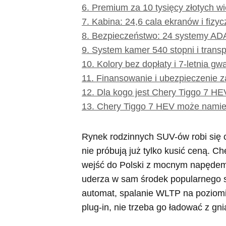
6.
Premium za 10 tysięcy złotych wi
7.
Kabina: 24,6 cala ekranów i fizyc
8.
Bezpieczeństwo: 24 systemy ADA
9.
System kamer 540 stopni i trans
10.
Kolory bez dopłaty i 7-letnia gw
11.
Finansowanie i ubezpieczenie za
12.
Dla kogo jest Chery Tiggo 7 HE
13.
Chery Tiggo 7 HEV może namie
Rynek rodzinnych SUV-ów robi się c
nie próbują już tylko kusić ceną. 
wejść do Polski z mocnym napędem
uderza w sam środek popularnego s
automat, spalanie WLTP na poziomie
plug-in, nie trzeba go ładować z gni