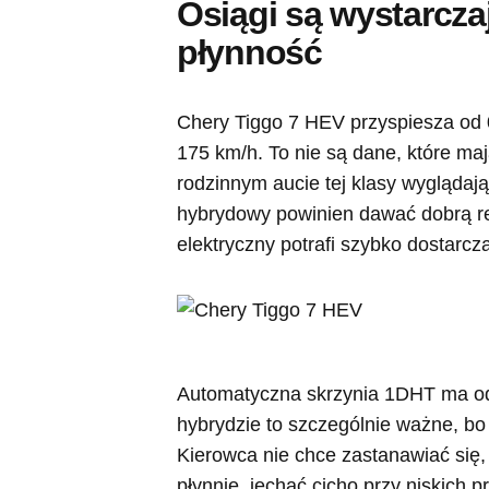
Osiągi są wystarczaj
płynność
Chery Tiggo 7 HEV przyspiesza od 
175 km/h. To nie są dane, które m
rodzinnym aucie tej klasy wyglądają
hybrydowy powinien dawać dobrą rea
elektryczny potrafi szybko dostarc
Automatyczna skrzynia 1DHT ma od
hybrydzie to szczególnie ważne, bo ź
Kierowca nie chce zastanawiać się, 
płynnie, jechać cicho przy niskich 