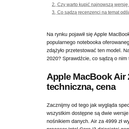
2.
Czy warto kupić najnowszą wersję 
3.
Co sądzą recenzenci na temat od
Na rynku pojawił się Apple MacBook
popularnego notebooka oferowanego
zdążyło przetestować ten model. Na
2020? Sprawdźcie, co sądzą o nim t
Apple MacBook Air 
techniczna, cena
Zacznijmy od tego jak wygląda spe
wszystkim dostępne są dwie wersje
nośnikiem danych. Air za 4999 zł w