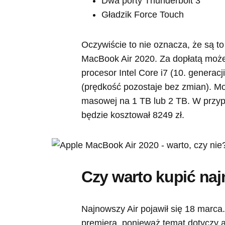
Dwa porty Thunderbolt 3
Gładzik Force Touch
Oczywiście to nie oznacza, że są to 
MacBook Air 2020. Za dopłatą moż
procesor Intel Core i7 (10. genera
(prędkość pozostaje bez zmian). M
masowej na 1 TB lub 2 TB. W przypa
będzie kosztował 8249 zł.
Czy warto kupić naj
Najnowszy Air pojawił się 18 marca.
premiera, ponieważ temat dotyczy akt