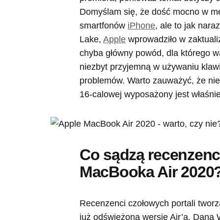
Domyślam się, że dość mocno w m
smartfonów
iPhone
, ale to jak nar
Lake,
Apple
wprowadziło w zaktual
chyba główny powód, dla którego wa
niezbyt przyjemną w używaniu klaw
problemów. Warto zauważyć, że nie
16-calowej wyposażony jest właśni
Co sądzą recenzenc
MacBooka Air 2020
Recenzenci czołowych portali tworz
już odświeżoną wersję Air’a. Dana 