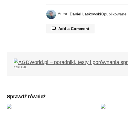
Autor:
Daniel Laskowski
Opublikowane
Add a Comment
JZ
24/03/2020 o 21:19
Dobry artykuł – krótko, zwięźle i n
poza procesorem, różnią się wbud
niezależnie od wariantu znacznie 
mocniejsze chipy (Iris G7) występuj
REKLAMA
wydajności, poszczególne testy pó
porównaniu z rocznikami 2018 i 19 (
uwagę obniżenie ceny wyjściowej 
Sprawdź również
poprzednika poprawiono tu głośnik
podnosząc przy tym wagę urządzeni
poszybują w tym roku mocno w górę.
do tych w Stanach Zjednoczonych, 