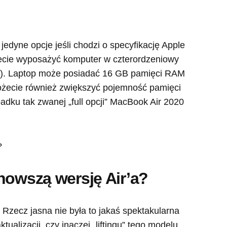
jedyne opcje jeśli chodzi o specyfikację Apple
ecie wyposażyć komputer w czterordzeniowy
cji). Laptop może posiadać 16 GB pamięci RAM
ożecie również zwiększyć pojemność pamięci
dku tak zwanej „full opcji” MacBook Air 2020
nowszą wersję Air’a?
 Rzecz jasna nie była to jakaś spektakularna
ualizacji, czy inaczej „liftingu” tego modelu.