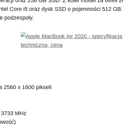
eneracji oraz 256 GB SSD. Z kolei model za 6499 zł
ntel Core i5 oraz dysk SSD o pojemności 512 GB.
e podzespoły.
a 2560 x 1600 pikseli
 3733 MHz
owość)