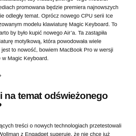
ediach promowana będzie premiera najnowszych
azie odległy temat. Oprócz nowego CPU serii Ice
izowanym modelu klawiaturę Magic Keyboard. To
rto by było kupić nowego Air’a. Ta zastąpiła
iaturę motylkową, która powodowała wiele
 jest to nowość, bowiem MacBook Pro w wersji
e w Magic Keyboard.
i na temat odświeżonego
?
ących treści o nowych technologiach przetestowali
Wollman z Engadget sugeruje, że nie chce już