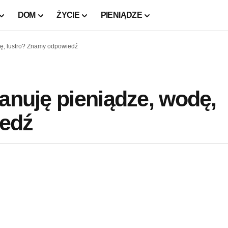
DOM
ŻYCIE
PIENIĄDZE
dę, lustro? Znamy odpowiedź
kanuję pieniądze, wodę,
iedź