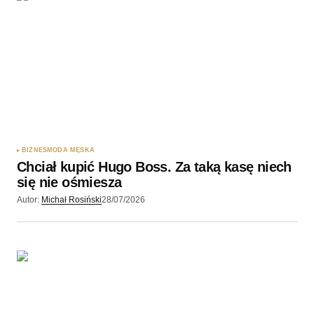
Twoję imię
*
Twój adres e-mail
*
Zapamiętaj moje dane w tej przeglądarce podczas
pisania kolejnych komentarzy.
BIZNES
MODA MĘSKA
Chciał kupić Hugo Boss. Za taką kasę niech
Wyślij komentarz
się nie ośmiesza
Autor:
Michał Rosiński
28/07/2026