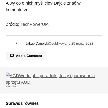
A wy co o nich myślicie? Dajcie znać w
komentarzu.
Źródło:
TechPowerUP
.
Autor:
Jakub Danelski
Opublikowane
28 maja, 2022
Add a Comment
Twój adres email nie zostanie opublikowany.
Wymagane pola są oznaczone
*
REKLAMA
Komentarz
*
Sprawdź również