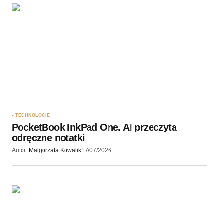
Twoję imię
*
Twój adres e-mail
*
Zapamiętaj moje dane w tej przeglądarce podczas
pisania kolejnych komentarzy.
TECHNOLOGIE
PocketBook InkPad One. AI przeczyta
Wyślij komentarz
odręczne notatki
Autor:
Malgorzata Kowalik
17/07/2026