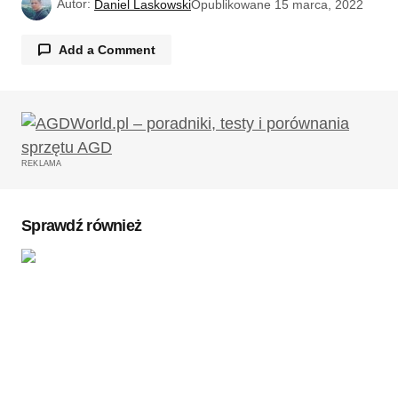
Autor:
Daniel Laskowski
Opublikowane
15 marca, 2022
Add a Comment
Twój adres email nie zostanie opublikowany.
Wymagane pola są oznaczone
*
REKLAMA
Komentarz
*
Sprawdź również
Twoję imię
*
Twój adres e-mail
*