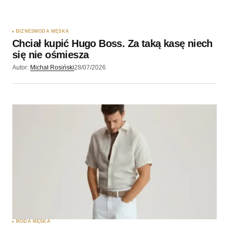
Zapamiętaj moje dane w tej przeglądarce podczas
pisania kolejnych komentarzy.
BIZNES
MODA MĘSKA
Chciał kupić Hugo Boss. Za taką kasę niech
Wyślij komentarz
się nie ośmiesza
Autor:
Michał Rosiński
28/07/2026
MODA MĘSKA