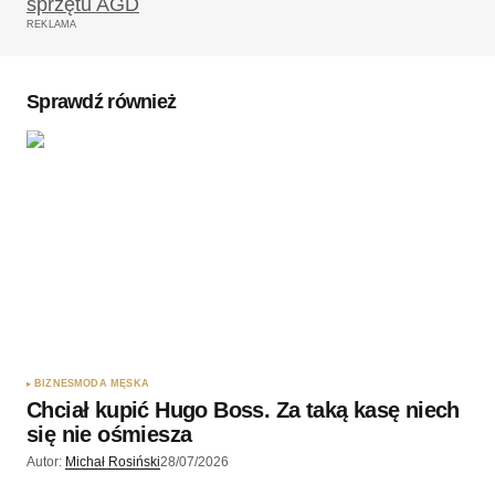
REKLAMA
Komentarz
*
Sprawdź również
Twoję imię
*
Twój adres e-mail
*
Zapamiętaj moje dane w tej przeglądarce podczas
pisania kolejnych komentarzy.
BIZNES
MODA MĘSKA
Chciał kupić Hugo Boss. Za taką kasę niech
Wyślij komentarz
się nie ośmiesza
Autor:
Michał Rosiński
28/07/2026