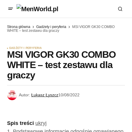
Strona główna
Gadżety i peryferia
MSI VIGOR GK30 COMBO
WHITE – test zestawu dla graczy
GADŻETY I PERYFERIA
MSI VIGOR GK30 COMBO
WHITE – test zestawu dla
graczy
Autor:
Łukasz Łyszcz
10/08/2022
Spis treści
ukryj
1.
Podstawowe informacje odnośnie omawianego