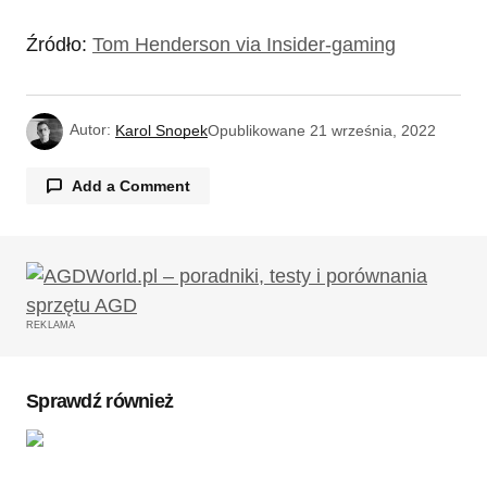
Źródło:
Tom Henderson via Insider-gaming
Autor:
Karol Snopek
Opublikowane
21 września, 2022
Add a Comment
Twój adres email nie zostanie opublikowany.
Wymagane pola są oznaczone
*
REKLAMA
Komentarz
*
Sprawdź również