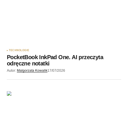
Twoję imię
*
Twój adres e-mail
*
Zapamiętaj moje dane w tej przeglądarce podczas
pisania kolejnych komentarzy.
TECHNOLOGIE
PocketBook InkPad One. AI przeczyta
Wyślij komentarz
odręczne notatki
Autor:
Malgorzata Kowalik
17/07/2026