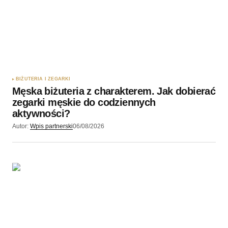
Twój adres e-mail
*
Zapamiętaj moje dane w tej przeglądarce podczas
pisania kolejnych komentarzy.
BIŻUTERIA I ZEGARKI
Męska biżuteria z charakterem. Jak dobierać
Wyślij komentarz
zegarki męskie do codziennych
aktywności?
Autor:
Wpis partnerski
06/08/2026