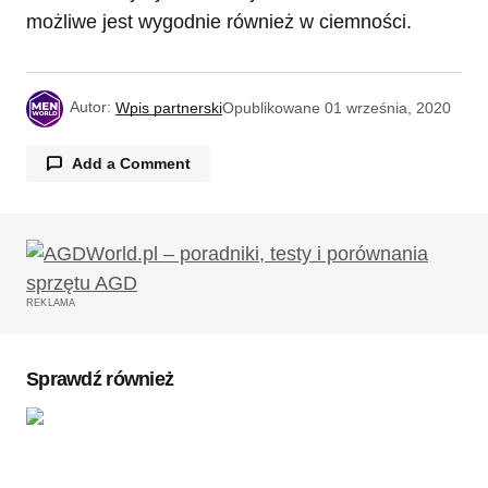
możliwe jest wygodnie również w ciemności.
Autor:
Wpis partnerski
Opublikowane
01 września, 2020
Add a Comment
Twój adres email nie zostanie opublikowany.
Wymagane pola są oznaczone
*
REKLAMA
Komentarz
*
Sprawdź również
Twoję imię
*