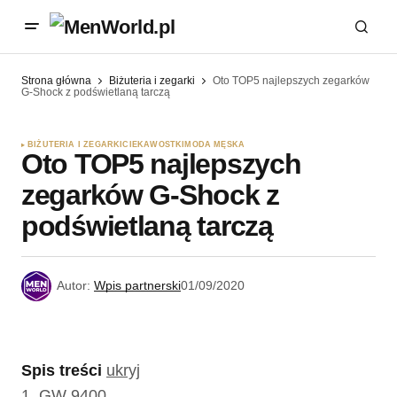
Strona główna
Biżuteria i zegarki
Oto TOP5 najlepszych zegarków
G-Shock z podświetlaną tarczą
BIŻUTERIA I ZEGARKI
CIEKAWOSTKI
MODA MĘSKA
Oto TOP5 najlepszych
zegarków G-Shock z
podświetlaną tarczą
Autor:
Wpis partnerski
01/09/2020
Spis treści
ukryj
1.
GW 9400