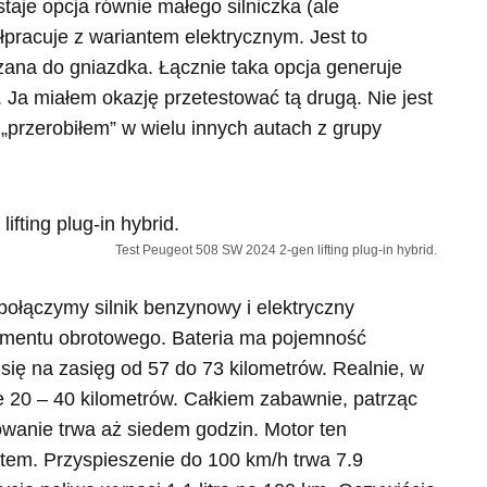
taje opcja równie małego silniczka (ale
łpracuje z wariantem elektrycznym. Jest to
czana do gniazdka. Łącznie taka opcja generuje
Ja miałem okazję przetestować tą drugą. Nie jest
 „przerobiłem” w wielu innych autach z grupy
Test Peugeot 508 SW 2024 2-gen lifting plug-in hybrid.
li połączymy silnik benzynowy i elektryczny
entu obrotowego. Bateria ma pojemność
ię na zasięg od 57 do 73 kilometrów. Realnie, w
 20 – 40 kilometrów. Całkiem zabawnie, patrząc
owanie trwa aż siedem godzin. Motor ten
em. Przyspieszenie do 100 km/h trwa 7.9