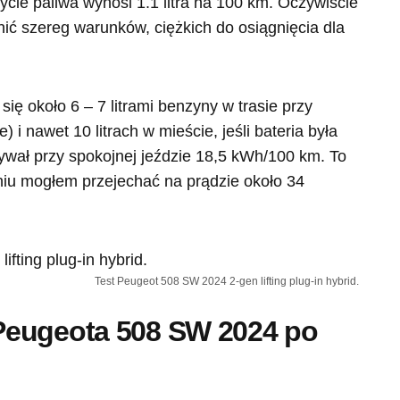
ycie paliwa wynosi 1.1 litra na 100 km. Oczywiście
nić szereg warunków, ciężkich do osiągnięcia dla
ię około 6 – 7 litrami benzyny w trasie przy
 i nawet 10 litrach w mieście, jeśli bateria była
żywał przy spokojnej jeździe 18,5 kWh/100 km. To
iu mogłem przejechać na prądzie około 34
Test Peugeot 508 SW 2024 2-gen lifting plug-in hybrid.
Peugeota 508 SW 2024 po