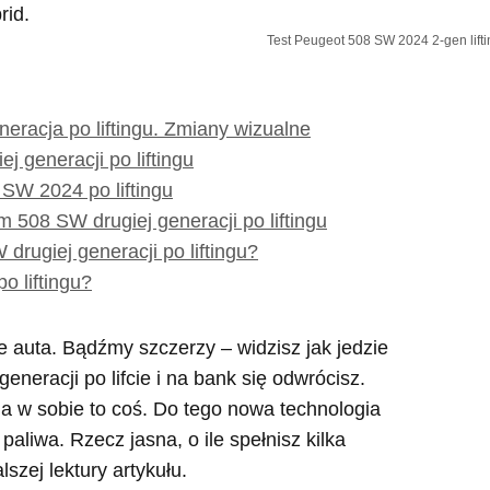
Test Peugeot 508 SW 2024 2-gen liftin
racja po liftingu. Zmiany wizualne
j generacji po liftingu
SW 2024 po liftingu
508 SW drugiej generacji po liftingu
drugiej generacji po liftingu?
 liftingu?
e auta. Bądźmy szczerzy – widzisz jak jedzie
eneracji po lifcie i na bank się odwrócisz.
ma w sobie to coś. Do tego nowa technologia
paliwa. Rzecz jasna, o ile spełnisz kilka
zej lektury artykułu.