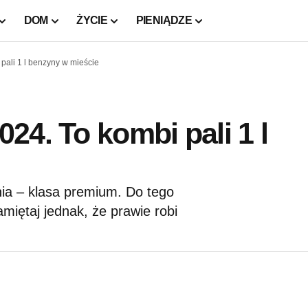
DOM
ŻYCIE
PIENIĄDZE
pali 1 l benzyny w mieście
24. To kombi pali 1 l
ia – klasa premium. Do tego
miętaj jednak, że prawie robi