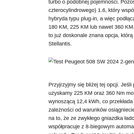
turbo o podobnej pojemności. Pozos
czterocylindrowego) 1.6, który wspó
hybryda typu plug-in, a więc podłą
180 KM, 225 KM lub nawet 360 KM. 
to już doskonale znana opcja, którą
Stellantis.
Przyjrzyjmy się bliżej tej opcji. Jeś
uzyskamy 225 KM oraz 360 Nm mom
wynoszącą 12,4 kWh, co przekłada s
zależności od warunków osiągniecie
na to, że ze zwykłego gniazdka ład
współpracuje z 8-biegowym automat