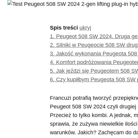
Spis treści
ukryj
1.
Peugeot 508 SW 2024. Druga gene
2.
Silniki w Peugeocie 508 SW drugie
3.
Jakość wykonania Peugeota 508 
4.
Komfort podróżowania Peugeotem 
5.
Jak jeździ się Peugeotem 508 SW 
6.
Czy kupiłbym Peugeota 508 SW po
Francuzi potrafią tworzyć przepiękn
Peugeot 508 SW 2024 czyli drugiej g
Przecież to tylko kombi. A jednak, 
sprawia, że zużywa niewielkie ilości 
warunków. Jakich? Zachęcam do dals