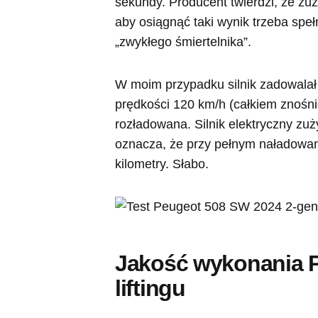
sekundy. Producent twierdzi, że zuż
aby osiągnąć taki wynik trzeba speł
„zwykłego śmiertelnika”.
W moim przypadku silnik zadowalał s
prędkości 120 km/h (całkiem znośnie)
rozładowana. Silnik elektryczny zu
oznacza, że przy pełnym naładowan
kilometry. Słabo.
Jakość wykonania 
liftingu