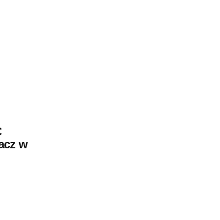
C
acz w