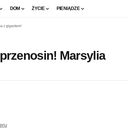
DOM
ŻYCIE
PIENIĄDZE
na z gigantem!
 przenosin! Marsylia
feru