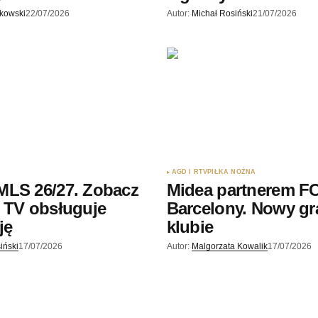
skowski
22/07/2026
Autor:
Michał Rosiński
21/07/2026
AGD I RTV
PIŁKA NOŻNA
MLS 26/27. Zobacz
Midea partnerem F
 TV obsługuje
Barcelony. Nowy gr
ję
klubie
iński
17/07/2026
Autor:
Malgorzata Kowalik
17/07/2026