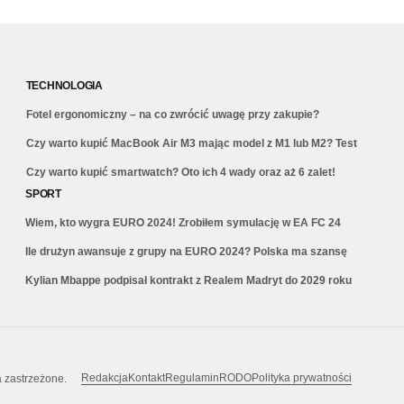
TECHNOLOGIA
Fotel ergonomiczny – na co zwrócić uwagę przy zakupie?
Czy warto kupić MacBook Air M3 mając model z M1 lub M2? Test
Czy warto kupić smartwatch? Oto ich 4 wady oraz aż 6 zalet!
SPORT
Wiem, kto wygra EURO 2024! Zrobiłem symulację w EA FC 24
Ile drużyn awansuje z grupy na EURO 2024? Polska ma szansę
Kylian Mbappe podpisał kontrakt z Realem Madryt do 2029 roku
Redakcja
Kontakt
Regulamin
RODO
Polityka prywatności
a zastrzeżone.