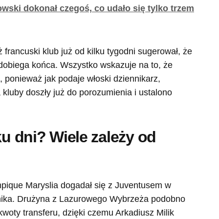
ski dokonał czegoś, co udało się tylko trzem
ż francuski klub już od kilku tygodni sugerował, że
dobiega końca. Wszystko wskazuje na to, że
, ponieważ jak podaje włoski dziennikarz,
a kluby doszły już do porozumienia i ustalono
ku dni? Wiele zależy od
mpique Maryslia dogadał się z Juventusem w
tnika. Drużyna z Lazurowego Wybrzeża podobno
woty transferu, dzięki czemu Arkadiusz Milik