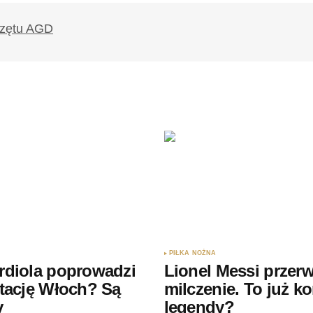
PIŁKA NOŻNA
rdiola poprowadzi
Lionel Messi przerw
tację Włoch? Są
milczenie. To już k
y
legendy?