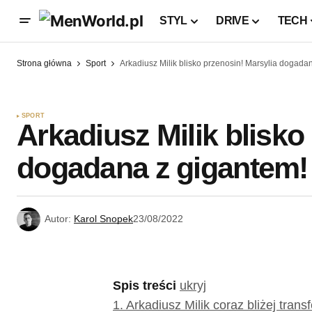
STYL
DRIVE
TECH
Strona główna
Sport
Arkadiusz Milik blisko przenosin! Marsylia dogada
SPORT
Arkadiusz Milik blisko
dogadana z gigantem!
Autor:
Karol Snopek
23/08/2022
Spis treści
ukryj
1.
Arkadiusz Milik coraz bliżej trans