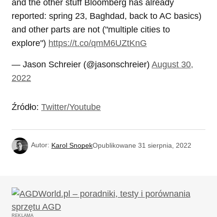
and the other stuff Bloomberg has already
reported: spring 23, Baghdad, back to AC basics)
and other parts are not ("multiple cities to
explore")
https://t.co/qmM6UZtKnG
— Jason Schreier (@jasonschreier)
August 30,
2022
Źródło:
Twitter/Youtube
Autor:
Karol Snopek
Opublikowane
31 sierpnia, 2022
REKLAMA