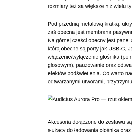
rozmiary też są większe niż wielu t
Pod przednią metalową kratką, ukry
zaś obecna jest membrana pasywna, 
Na górnej części obecny jest panel 
którą obecne są porty jak USB-C, J
włączenie/wyłączenie głośnika (po
głosowym), pauzowanie oraz odtwar
efektów podświetlenia. Co warto na
odtwarzanymi utworami, przytrzymują
Akcesoria dołączone do zestawu s
służący do ładowania głośnika or