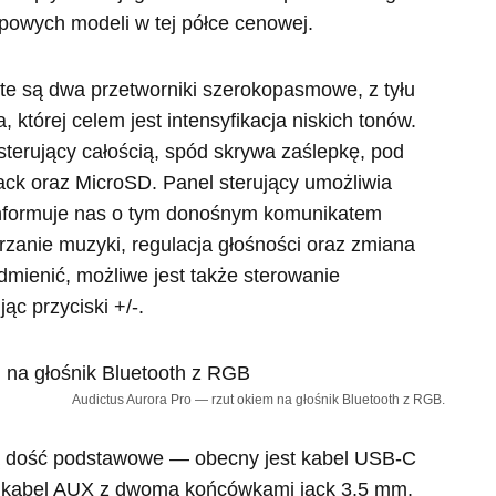
ypowych modeli w tej półce cenowej.
te są dwa przetworniki szerokopasmowe, z tyłu
której celem jest intensyfikacja niskich tonów.
sterujący całością, spód skrywa zaślepkę, pod
ack oraz MicroSD. Panel sterujący umożliwia
informuje nas o tym donośnym komunikatem
zanie muzyki, regulacja głośności oraz zmiana
dmienić, możliwe jest także sterowanie
c przyciski +/-.
Audictus Aurora Pro — rzut okiem na głośnik Bluetooth z RGB.
ą dość podstawowe — obecny jest kabel USB-C
az kabel AUX z dwoma końcówkami jack 3.5 mm.