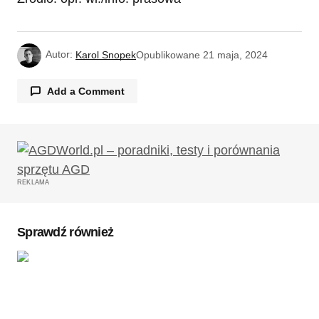
Autor:
Karol Snopek
Opublikowane
21 maja, 2024
Add a Comment
Twój adres email nie zostanie opublikowany.
Wymagane pola są oznaczone
*
REKLAMA
Komentarz
*
Sprawdź również
Twoję imię
*