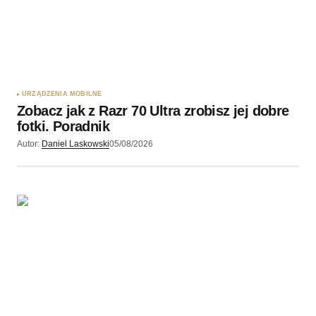
Twój adres e-mail
*
Zapamiętaj moje dane w tej przeglądarce podczas
pisania kolejnych komentarzy.
URZĄDZENIA MOBILNE
Zobacz jak z Razr 70 Ultra zrobisz jej dobre
Wyślij komentarz
fotki. Poradnik
Autor:
Daniel Laskowski
05/08/2026