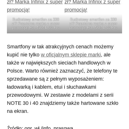
Budżetowy smartfon za 330
Budżetowy smartfon za 330
zł? Popularna marka z super
zł? Popularna marka z super
promocją! Fot. NOTE 30 Pro
promocją! Fot. NOTE 40 Pro
Smartfony w tak atrakcyjnych cenach możemy
kupić nie tylko
w oficjalnym sklepie marki
, ale
także w największych sieciach handlowych w
Polsce. Warto również zaznaczyć, że telefony te
sprzedawane są z pełnym wyposażeniem:
ładowarką i kablem, etui i słuchawkami
przewodowymi. W zestawie z modelami z serii
NOTE 30 i 40 znajdziemy także hartowane szkło
na ekran.
Źródło: opr. wł./info. prasowa