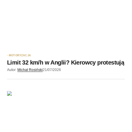
Twoję imię
*
Twój adres e-mail
*
Zapamiętaj moje dane w tej przeglądarce podczas
pisania kolejnych komentarzy.
MOTORYZACJA
Limit 32 km/h w Anglii? Kierowcy protestują
Wyślij komentarz
Autor:
Michał Rosiński
21/07/2026