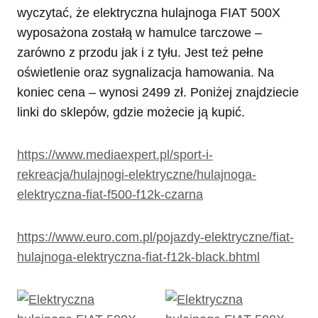
wyczytać, że elektryczna hulajnoga FIAT 500X
wyposażona zostałą w hamulce tarczowe –
zarówno z przodu jak i z tyłu. Jest też pełne
oświetlenie oraz sygnalizacja hamowania. Na
koniec cena – wynosi 2499 zł. Poniżej znajdziecie
linki do sklepów, gdzie możecie ją kupić.
https://www.mediaexpert.pl/sport-i-
rekreacja/hulajnogi-elektryczne/hulajnoga-
elektryczna-fiat-f500-f12k-czarna
https://www.euro.com.
p
l/pojazdy-elektryczne/fiat-
hulajnoga-elektryczna-fiat-f12k-black.bhtml