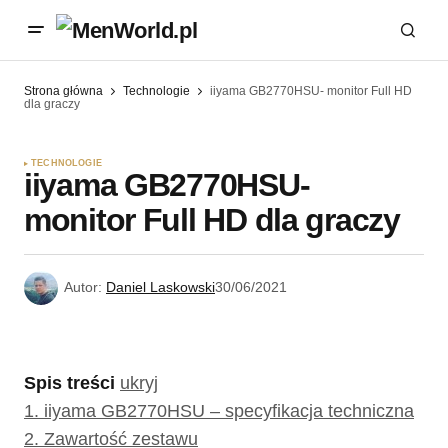
Strona główna
Technologie
iiyama GB2770HSU- monitor Full HD
dla graczy
TECHNOLOGIE
iiyama GB2770HSU-
monitor Full HD dla graczy
Autor:
Daniel Laskowski
30/06/2021
Spis treści
ukryj
1.
iiyama GB2770HSU – specyfikacja techniczna
2.
Zawartość zestawu