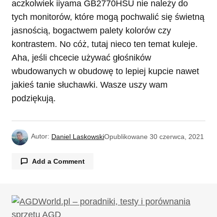
aczkolwiek iiyama GB2770HSU nie należy do
tych monitorów, które mogą pochwalić się świetną
jasnością, bogactwem palety kolorów czy
kontrastem. No cóż, tutaj nieco ten temat kuleje.
Aha, jeśli chcecie używać głośników
wbudowanych w obudowę to lepiej kupcie nawet
jakieś tanie słuchawki. Wasze uszy wam
podziękują.
Autor:
Daniel Laskowski
Opublikowane
30 czerwca, 2021
Add a Comment
Twój adres email nie zostanie opublikowany.
Wymagane pola są oznaczone
*