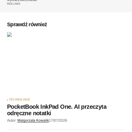
REKLAMA
Komentarz
*
Sprawdź również
Twoję imię
*
Twój adres e-mail
*
Zapamiętaj moje dane w tej przeglądarce podczas
pisania kolejnych komentarzy.
TECHNOLOGIE
PocketBook InkPad One. AI przeczyta
Wyślij komentarz
odręczne notatki
Autor:
Malgorzata Kowalik
17/07/2026