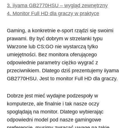
3.
iiyama GB2770HSU – wygląd zewnętrzny
4.
Monitor Full HD dla graczy w praktyce
Gaming, a konkretnie e-sport rządzi się swoimi
prawami. By być dobrym w strzelanki typu
Warzone lub CS:GO nie wystarczą tylko
umiejętności. Bez monitora oferującego
odpowiednie parametry ciężko wygrać z
przeciwnikiem. Dlatego dziś prezentujemy iiyama
GB2770HSU. Jest to monitor Full HD dla graczy.
Dobrze jest mieć wydajne podzespoły w
komputerze, ale finalnie i tak nasze oczy
spoglądają na monitor. Dlatego wybierając
odpowiedni model pod nasze gamingowe
preferencje, musimy zwracać uwagę na takie