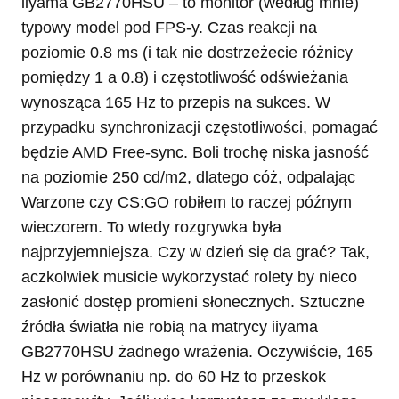
iiyama GB2770HSU – to monitor (według mnie)
typowy model pod FPS-y. Czas reakcji na
poziomie 0.8 ms (i tak nie dostrzeżecie różnicy
pomiędzy 1 a 0.8) i częstotliwość odświeżania
wynosząca 165 Hz to przepis na sukces. W
przypadku synchronizacji częstotliwości, pomagać
będzie AMD Free-sync. Boli trochę niska jasność
na poziomie 250 cd/m2, dlatego cóż, odpalając
Warzone czy CS:GO robiłem to raczej późnym
wieczorem. To wtedy rozgrywka była
najprzyjemniejsza. Czy w dzień się da grać? Tak,
aczkolwiek musicie wykorzystać rolety by nieco
zasłonić dostęp promieni słonecznych. Sztuczne
źródła światła nie robią na matrycy iiyama
GB2770HSU żadnego wrażenia. Oczywiście, 165
Hz w porównaniu np. do 60 Hz to przeskok