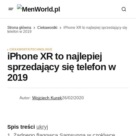
Strona główna
Ciekawostki
iPhone XR to najlepiej sprzedający się
telefon w 2019
CIEKAWOSTKI
TECHNOLOGIE
iPhone XR to najlepiej
sprzedający się telefon w
2019
Autor:
Wojciech Kurek
26/02/2020
Spis treści
ukryj
1.
Żadnego flagowca Samsunga w czołówce