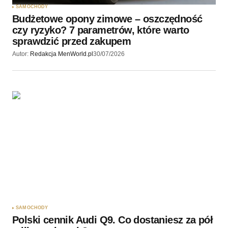
SAMOCHODY
Budżetowe opony zimowe – oszczędność
Wyślij komentarz
czy ryzyko? 7 parametrów, które warto
sprawdzić przed zakupem
Autor:
Redakcja MenWorld.pl
30/07/2026
SAMOCHODY
Polski cennik Audi Q9. Co dostaniesz za pół