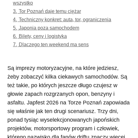
wszystko
3.
Tor Poznań daje temu ciężar
4.
Techniczny konkret: auta, tor, ograniczenia
5.
Japonia poza samochodem
6.
Bilety, ceny i logistyka
7.
Dlaczego ten weekend ma sens
Są imprezy motoryzacyjne, na które jedziesz,
żeby zobaczyć kilka ciekawych samochodów. Są
też takie, po których jeszcze długo czujesz w
głowie zapach rozgrzanych opon, benzyny i
asfaltu. Japfest 2026 na Torze Poznań zapowiada
się właśnie jak ten drugi scenariusz. Trzy dni,
ponad tysiąc wyselekcjonowanych japońskich
projektów, motorsportowy program i człowiek,
którego nazwisko dla fanów driftu znaczy więcej