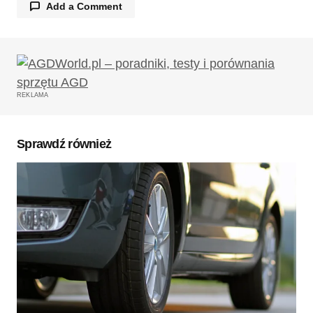
Add a Comment
Twój adres email nie zostanie opublikowany.
Wymagane pola są oznaczone
*
REKLAMA
Komentarz
*
Sprawdź również
Twoję imię
*
Twój adres e-mail
*
Zapamiętaj moje dane w tej przeglądarce podczas
pisania kolejnych komentarzy.