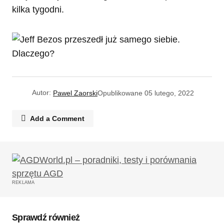
kilka tygodni.
Autor:
Pawel Zaorski
Opublikowane
05 lutego, 2022
Add a Comment
Twój adres email nie zostanie opublikowany.
Wymagane pola są oznaczone
*
REKLAMA
Komentarz
*
Sprawdź również