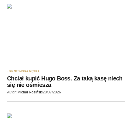
Twoję imię
*
Twój adres e-mail
*
Zapamiętaj moje dane w tej przeglądarce podczas
pisania kolejnych komentarzy.
BIZNES
MODA MĘSKA
Chciał kupić Hugo Boss. Za taką kasę niech
Wyślij komentarz
się nie ośmiesza
Autor:
Michał Rosiński
28/07/2026