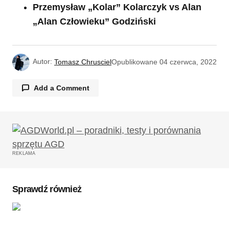
Przemysław „Kolar” Kolarczyk vs Alan
„Alan Człowieku” Godziński
Autor:
Tomasz Chrusciel
Opublikowane
04 czerwca, 2022
Add a Comment
Twój adres email nie zostanie opublikowany.
Wymagane pola są oznaczone
*
REKLAMA
Komentarz
*
Sprawdź również