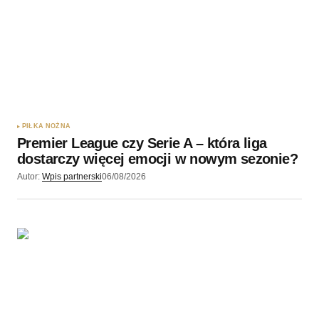
Twoję imię
*
Twój adres e-mail
*
Zapamiętaj moje dane w tej przeglądarce podczas
pisania kolejnych komentarzy.
PIŁKA NOŻNA
Premier League czy Serie A – która liga
Wyślij komentarz
dostarczy więcej emocji w nowym sezonie?
Autor:
Wpis partnerski
06/08/2026