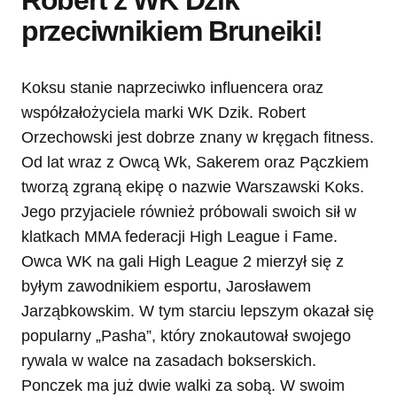
Robert z WK Dzik
przeciwnikiem Bruneiki!
Koksu stanie naprzeciwko influencera oraz
współzałożyciela marki WK Dzik. Robert
Orzechowski jest dobrze znany w kręgach fitness.
Od lat wraz z Owcą Wk, Sakerem oraz Pączkiem
tworzą zgraną ekipę o nazwie Warszawski Koks.
Jego przyjaciele również próbowali swoich sił w
klatkach MMA federacji High League i Fame.
Owca WK na gali High League 2 mierzył się z
byłym zawodnikiem esportu, Jarosławem
Jarząbkowskim. W tym starciu lepszym okazał się
popularny „Pasha”, który znokautował swojego
rywala w walce na zasadach bokserskich.
Ponczek ma już dwie walki za sobą. W swoim