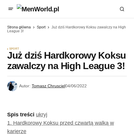
Strona główna
Sport
Już dziś Hardkorowy Koksu zawalczy na High
League 3!
SPORT
Już dziś Hardkorowy Koksu
zawalczy na High League 3!
Autor:
Tomasz Chrusciel
04/06/2022
Spis treści
ukryj
1.
Hardkorowy Koksu przed czwartą walką w
karierze