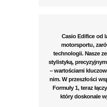
Casio Edifice od l
motorsportu, zaró
technologii. Nasze z
stylistyką, precyzyjn
– wartościami kluczow
nim. W przeszłości ws
Formuły 1, teraz łąc
który doskonale w