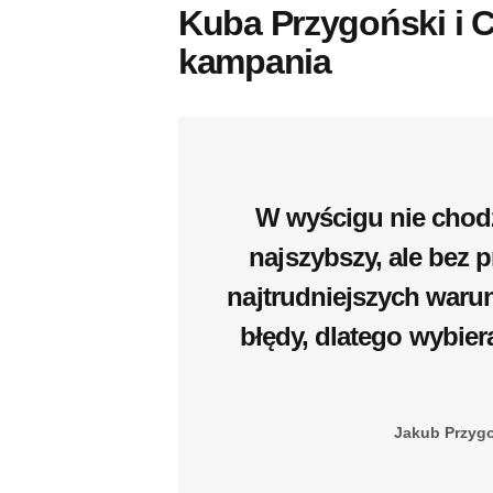
Kuba Przygoński i C
kampania
W wyścigu nie chodz
najszybszy, ale bez p
najtrudniejszych waru
błędy, dlatego wybie
Jakub Przygo