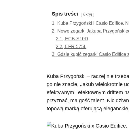
Spis treści
ukryj
1.
Kuba Przygoński i Casio Edifice.
2.
Nowe zegarki Jakuba Przygońskie
2.1.
ECB-S10D
2.2.
EFR-575L
3.
Gdzie kupić zegarki Casio Edifice 
Kuba Przygoński – raczej nie trzeb
go nie znacie, Jakub wielokrotnie u
efektywnym i efektownym driftem na
przyznać, ma gość talent. Nic dziwn
topową marką oferującą eleganckie,