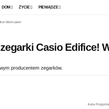
DOM
ŻYCIE
PIENIĄDZE
ice! Wiem jakie!
zegarki Casio Edifice! 
powym producentem zegarków.
Kuba Przygoński