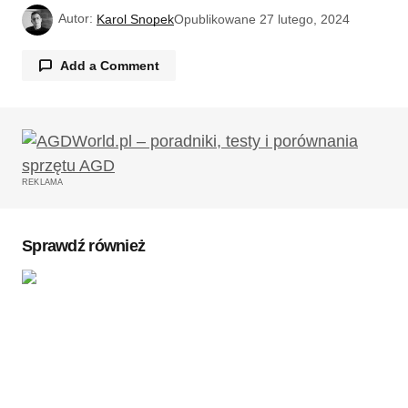
Autor:
Karol Snopek
Opublikowane
27 lutego, 2024
Add a Comment
Twój adres email nie zostanie opublikowany.
Wymagane pola są oznaczone
*
REKLAMA
Komentarz
*
Sprawdź również
Twoję imię
*
Twój adres e-mail
*