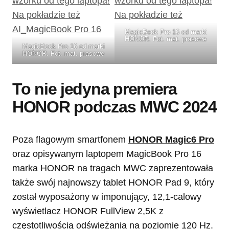
MagicBook Pro 16 od marki
HONOR. Fot. mat. prasowe
MagicBook Pro 16 od marki
HONOR. Fot. mat. prasowe
To nie jedyna premiera
HONOR podczas MWC 2024
Poza flagowym smartfonem
HONOR Magic6 Pro
oraz opisywanym laptopem MagicBook Pro 16
marka HONOR na tragach MWC zaprezentowała
także swój najnowszy tablet HONOR Pad 9, który
został wyposażony w imponujący, 12,1-calowy
wyświetlacz HONOR FullView 2,5K z
częstotliwością odświeżania na poziomie 120 Hz.