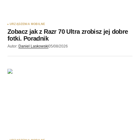
Zapamiętaj moje dane w tej przeglądarce podczas
pisania kolejnych komentarzy.
URZĄDZENIA MOBILNE
Zobacz jak z Razr 70 Ultra zrobisz jej dobre
Wyślij komentarz
fotki. Poradnik
Autor:
Daniel Laskowski
05/08/2026