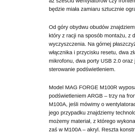
aż sześciu wentylatorów czy fronte
będzie miała zamiaru sztucznie ogr
Od góry obydwu obudów znajdziemy
który z racji na sposób montażu, z 
wyczyszczenia. Na górnej płaszczy
włącznika i przycisku resetu, dwa 
mikrofonu, dwa porty USB 2.0 oraz
sterowanie podświetleniem.
Model MAG FORGE M100R wyposażon
podświetleniem ARGB – trzy na fron
M100A, jeśli mówimy o wentylatorach
jego przypadku znajdziemy technol
możemy materiał, z którego wykonan
zaś w M100A – akryl. Reszta konstr