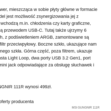
wer, mieszcząca w sobie płyty główne w formacie
l jest możliwość zsynergizowania jej z
chodzą m.in. chłodzenia czy karty graficzne,
wną przewodem USB-C. Tutaj także ujrzymy 6
nich, z podświetleniem ARGB, zamontowane są
filtr przeciwpyłowy. Boczne szkło, ukazujące nam
nego szkła. Górna część, poza filtrem, ukazuje
nsta Light Loop, dwa porty USB 3.2 Gen1, port
ini jack odpowiadające za obsługę słuchawek i
GNIR 111R wynosi 499zł.
MSI GUNGNIR 111R