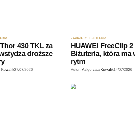
FERIA
GADŻETY I PERYFERIA
Thor 430 TKL za
HUAWEI FreeClip 2 
awstydza droższe
Biżuteria, która ma
ry
rytm
 Kowalik
27/07/2026
Autor:
Malgorzata Kowalik
14/07/2026