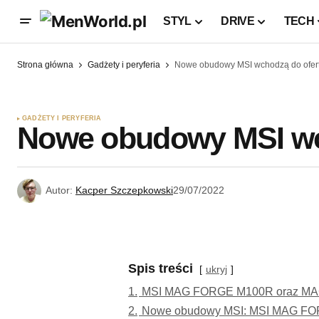
STYL
DRIVE
TECH
Strona główna
Gadżety i peryferia
Nowe obudowy MSI wchodzą do ofert
GADŻETY I PERYFERIA
Nowe obudowy MSI wc
Autor:
Kacper Szczepkowski
29/07/2022
Spis treści
ukryj
1.
MSI MAG FORGE M100R oraz M
2.
Nowe obudowy MSI: MSI MAG F