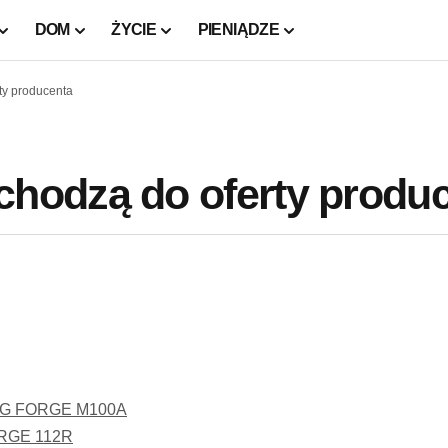
DOM
ŻYCIE
PIENIĄDZE
y producenta
hodzą do oferty produ
AG FORGE M100A
ORGE 112R