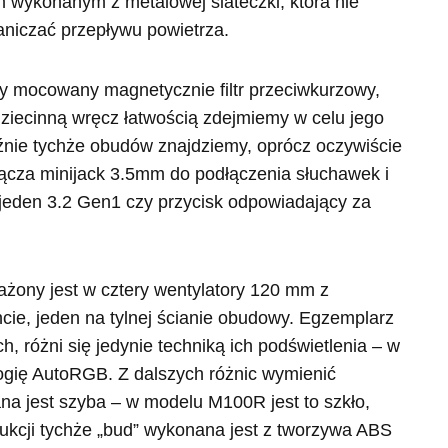
m wykonanym z metalowej siateczki, która nie
aniczać przepływu powietrza.
 mocowany magnetycznie filtr przeciwkurzowy,
dziecinną wręcz łatwością zdejmiemy w celu jego
źnie tychże obudów znajdziemy, oprócz oczywiście
złącza minijack 3.5mm do podłączenia słuchawek i
 jeden 3.2 Gen1 czy przycisk odpowiadający za
y jest w cztery wentylatory 120 mm z
cie, jeden na tylnej ścianie obudowy. Egzemplarz
, różni się jedynie techniką ich podświetlenia – w
ogię AutoRGB. Z dalszych różnic wymienić
a jest szyba – w modelu M100R jest to szkło,
ukcji tychże „bud” wykonana jest z tworzywa ABS