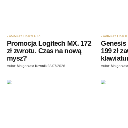
GADŻETY I PERYFERIA
GADŻETY I PERY
Promocja Logitech MX. 172
Genesis 
zł zwrotu. Czas na nową
199 zł z
mysz?
klawiatu
Autor:
Malgorzata Kowalik
28/07/2026
Autor:
Malgorzata