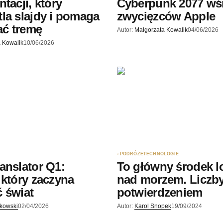
tacji, który
Cyberpunk 2077 wś
la slajdy i pomaga
zwycięzców Apple
ć tremę
Autor:
Malgorzata Kowalik
04/06/2026
 Kowalik
10/06/2026
PODRÓŻE
TECHNOLOGIE
anslator Q1:
To główny środek l
 który zaczyna
nad morzem. Liczb
 świat
potwierdzeniem
skowski
02/04/2026
Autor:
Karol Snopek
19/09/2024