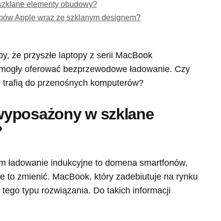
szklane elementy obudowy?
topów Apple wraz ze szklanym designem?
by, że przyszłe laptopy z serii MacBook
i mogły oferować bezprzewodowe ładowanie. Czy
e trafią do przenośnych komputerów?
wyposażony w szklane
?
im ładowanie indukcyjne to domena smartfonów,
 to zmienić. MacBook, który zadebiutuje na rynku
tego typu rozwiązania. Do takich informacji