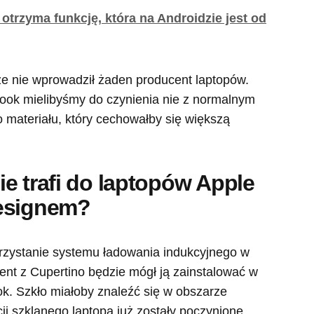
 otrzyma funkcję, która na Androidzie jest od
ze nie wprowadził żaden producent laptopów.
ook mielibyśmy do czynienia nie z normalnym
 materiału, który cechowałby się większą
e trafi do laptopów Apple
designem?
zystanie systemu ładowania indukcyjnego w
nt z Cupertino będzie mógł ją zainstalować w
k. Szkło miałoby znaleźć się w obszarze
cji szklanego laptopa już zostały poczynione,