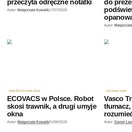
przeczyta odręczne notatki
do prezen
podświet
Autor:
Malgorzata Kowalik
17/07/2026
opanowa
Autor:
Malgorzata
OGRÓD
TECHNOLOGIE
TECHNOLOGIE
ECOVACS w Polsce. Robot
Vasco Tr
skosi trawnik, a drugi umyje
tłumacz,
okna
rozumieć
Autor:
Malgorzata Kowalik
01/06/2026
Autor:
Daniel La