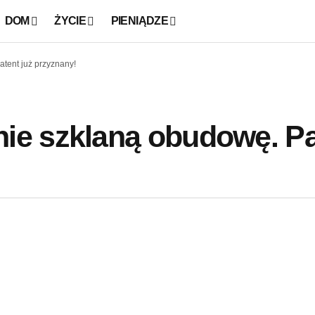
DOM
ŻYCIE
PIENIĄDZE
tent już przyznany!
e szklaną obudowę. Pa