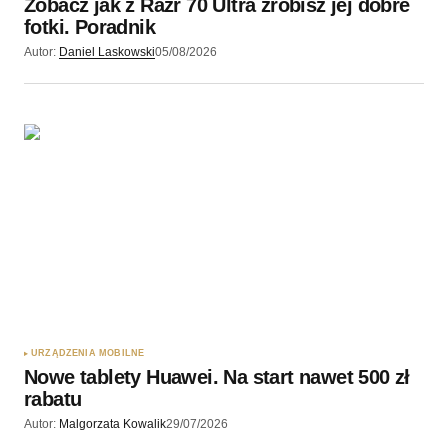
Zobacz jak z Razr 70 Ultra zrobisz jej dobre
Wyślij komentarz
fotki. Poradnik
Autor:
Daniel Laskowski
05/08/2026
URZĄDZENIA MOBILNE
Nowe tablety Huawei. Na start nawet 500 zł
rabatu
Autor:
Malgorzata Kowalik
29/07/2026