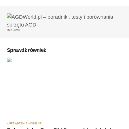
Twój adres email nie zostanie opublikowany.
Wymagane pola są oznaczone
*
REKLAMA
Komentarz
*
Sprawdź również
Twoję imię
*
Twój adres e-mail
*
Zapamiętaj moje dane w tej przeglądarce podczas
pisania kolejnych komentarzy.
URZĄDZENIA MOBILNE