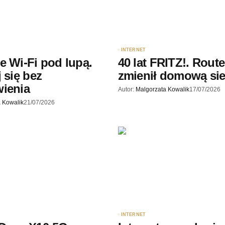
rzy.
INTERNET
e Wi-Fi pod lupą.
40 lat FRITZ!. Route
 się bez
zmienił domową si
ienia
Autor:
Malgorzata Kowalik
17/07/2026
 Kowalik
21/07/2026
INTERNET