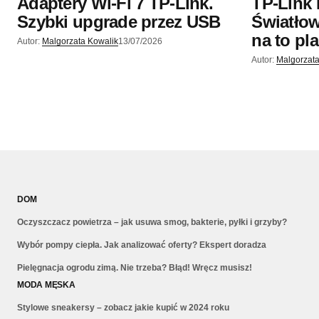
Adaptery Wi-Fi 7 TP-Link.
TP-Link 
Szybki upgrade przez USB
Światłow
na to pl
Autor:
Malgorzata Kowalik
13/07/2026
Autor:
Malgorzata
DOM
Oczyszczacz powietrza – jak usuwa smog, bakterie, pyłki i grzyby?
Wybór pompy ciepła. Jak analizować oferty? Ekspert doradza
Pielęgnacja ogrodu zimą. Nie trzeba? Błąd! Wręcz musisz!
MODA MĘSKA
Stylowe sneakersy – zobacz jakie kupić w 2024 roku