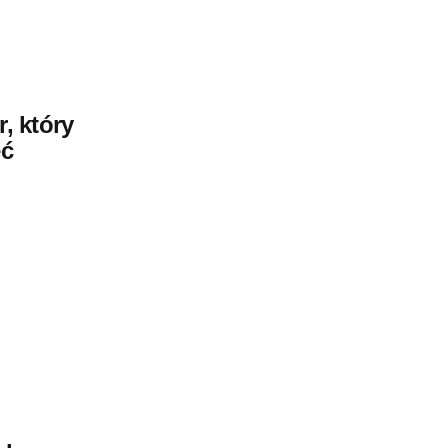
r, który
eć