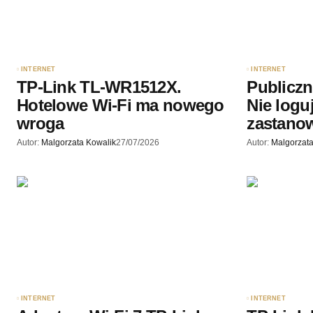
podczas pisania kolejnych komenta
Wyślij komentarz
INTERNET
INTERNET
TP-Link TL-WR1512X.
Publiczn
Hotelowe Wi-Fi ma nowego
Nie loguj
wroga
zastanow
Autor:
Malgorzata Kowalik
27/07/2026
Autor:
Malgorzata
INTERNET
INTERNET