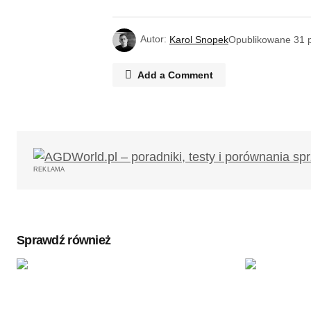
Autor:
Karol Snopek
Opublikowane
31 
Add a Comment
Twój adres email nie zostanie opub
REKLAMA
Komentarz
*
Sprawdź również
Twoję imię
*
Zapamiętaj moje dane w tej przegl