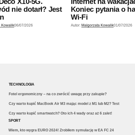
Deco X10-5G.
Internet na wakacja
ód nie dotarł? Jest
Koniec pytania o h
an
Wi-Fi
 Kowalik
06/07/2026
Autor:
Malgorzata Kowalik
01/07/2026
TECHNOLOGIA
Fotel ergonomiczny – na co zwrócić uwagę przy zakupie?
Czy warto kupić MacBook Air M3 mając model z M1 lub M2? Test
Czy warto kupić smartwatch? Oto ich 4 wady oraz aż 6 zalet!
SPORT
Wiem, kto wygra EURO 2024! Zrobiłem symulację w EA FC 24