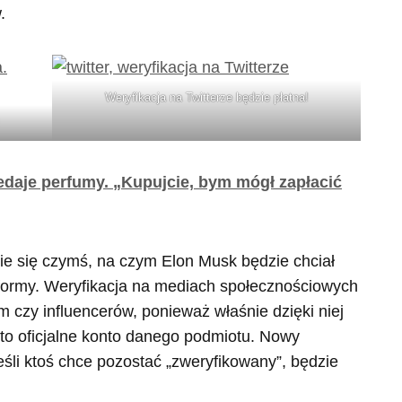
.
Weryfikacja na Twitterze będzie płatna!
daje perfumy. „Kupujcie, bym mógł zapłacić
nie się czymś, na czym Elon Musk będzie chciał
tformy. Weryfikacja na mediach społecznościowych
rm czy influencerów, ponieważ właśnie dzięki niej
st to oficjalne konto danego podmiotu. Nowy
jeśli ktoś chce pozostać „zweryfikowany”, będzie