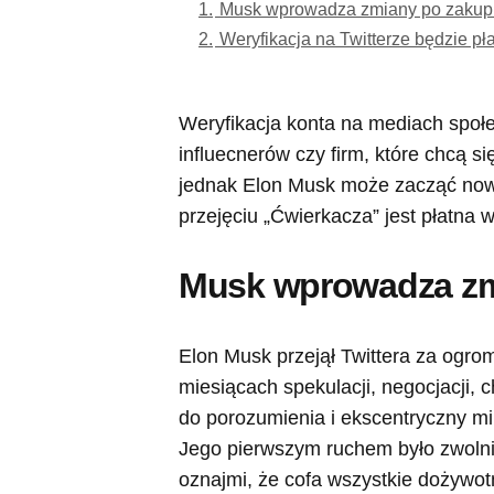
1.
Musk wprowadza zmiany po zakupi
2.
Weryfikacja na Twitterze będzie pł
Weryfikacja konta na mediach społ
influecnerów czy firm, które chcą 
jednak Elon Musk może zacząć nowy
przejęciu „Ćwierkacza” jest płatna w
Musk wprowadza zmi
Elon Musk przejął Twittera za ogro
miesiącach spekulacji, negocjacji,
do porozumienia i ekscentryczny mil
Jego pierwszym ruchem było zwoln
oznajmi, że cofa wszystkie dożywot