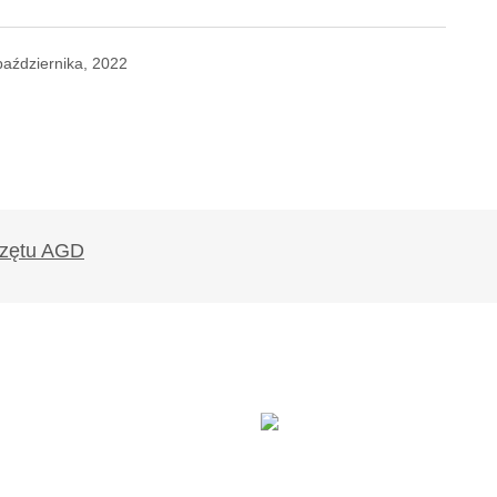
października, 2022
likowany.
Wymagane pola są oznaczone
*
Twój adres e-mail
*
ądarce