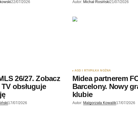
skowski
22/07/2026
Autor:
Michał Rosiński
21/07/2026
AGD I RTV
PIŁKA NOŻNA
MLS 26/27. Zobacz
Midea partnerem F
 TV obsługuje
Barcelony. Nowy gr
ję
klubie
iński
17/07/2026
Autor:
Malgorzata Kowalik
17/07/2026