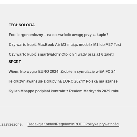
TECHNOLOGIA
Fotel ergonomiczny – na co zwrócić uwagę przy zakupie?
Czy warto kupić MacBook Air M3 mając model z M1 lub M2? Test
Czy warto kupić smartwatch? Oto ich 4 wady oraz aż 6 zalet!
SPORT
Wiem, kto wygra EURO 2024! Zrobiłem symulację w EA FC 24
Ile drużyn awansuje z grupy na EURO 2024? Polska ma szansę
Kylian Mbappe podpisał kontrakt z Realem Madryt do 2029 roku
Redakcja
Kontakt
Regulamin
RODO
Polityka prywatności
a zastrzeżone.