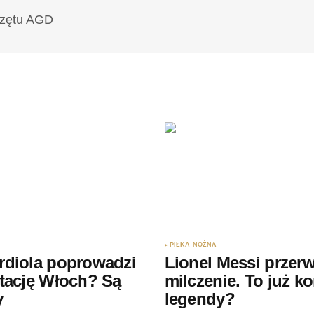
PIŁKA NOŻNA
rdiola poprowadzi
Lionel Messi przerw
tację Włoch? Są
milczenie. To już k
y
legendy?