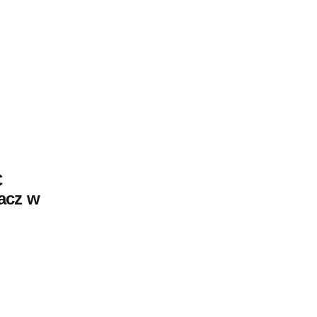
C
acz w