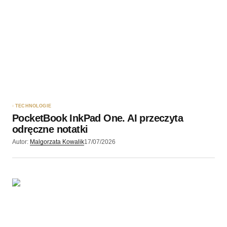
Twoję imię
*
Twój adres e-mail
*
Zapamiętaj moje dane w tej przeglądarce podczas
pisania kolejnych komentarzy.
TECHNOLOGIE
PocketBook InkPad One. AI przeczyta
Wyślij komentarz
odręczne notatki
Autor:
Malgorzata Kowalik
17/07/2026