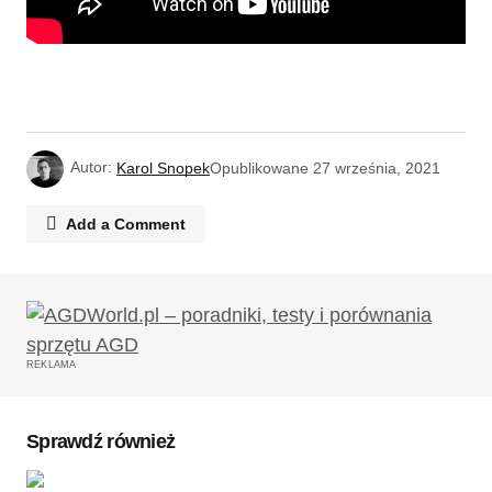
Autor:
Karol Snopek
Opublikowane
27 września, 2021
Add a Comment
Twój adres email nie zostanie opublikowany.
Wymagane pola są oznaczone
*
REKLAMA
Komentarz
*
Sprawdź również