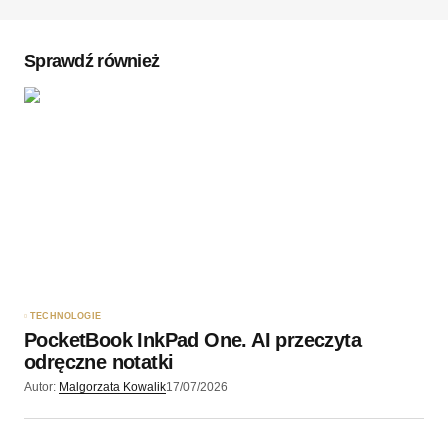
Komentarz
*
Sprawdź również
Twoję imię
*
Twój adres e-mail
*
Zapamiętaj moje dane w tej przeglądarce podczas
pisania kolejnych komentarzy.
TECHNOLOGIE
PocketBook InkPad One. AI przeczyta
Wyślij komentarz
odręczne notatki
Autor:
Malgorzata Kowalik
17/07/2026