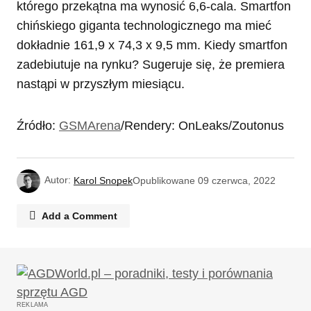
którego przekątna ma wynosić 6,6-cala. Smartfon
chińskiego giganta technologicznego ma mieć
dokładnie 161,9 x 74,3 x 9,5 mm. Kiedy smartfon
zadebiutuje na rynku? Sugeruje się, że premiera
nastąpi w przyszłym miesiącu.
Źródło:
GSMArena
/Rendery: OnLeaks/Zoutonus
Autor:
Karol Snopek
Opublikowane
09 czerwca, 2022
Add a Comment
Twój adres email nie zostanie opublikowany.
Wymagane pola są oznaczone
*
REKLAMA