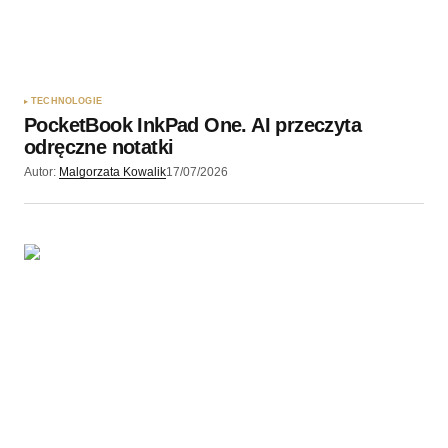
Zapamiętaj moje dane w tej przeglądarce podczas
pisania kolejnych komentarzy.
TECHNOLOGIE
PocketBook InkPad One. AI przeczyta
Wyślij komentarz
odręczne notatki
Autor:
Malgorzata Kowalik
17/07/2026