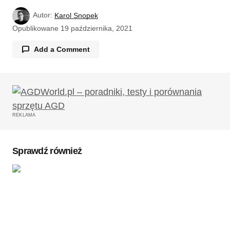
Autor:
Karol Snopek
Opublikowane
19 października, 2021
Add a Comment
Twój adres email nie zostanie opublikowany.
Wymagane pola są oznaczone
*
REKLAMA
Komentarz
*
Sprawdź również
Twoję imię
*
Twój adres e-mail
*