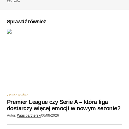
REKLAMA
Komentarz
*
Sprawdź również
Twoję imię
*
Twój adres e-mail
*
Zapamiętaj moje dane w tej przeglądarce podczas
pisania kolejnych komentarzy.
PIŁKA NOŻNA
Premier League czy Serie A – która liga
Wyślij komentarz
dostarczy więcej emocji w nowym sezonie?
Autor:
Wpis partnerski
06/08/2026