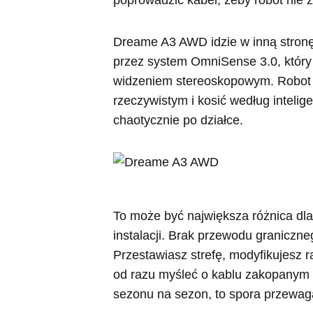
poprowadzić kabel, żeby robot nie 
Dreame A3 AWD idzie w inną stron
przez system OmniSense 3.0, który
widzeniem stereoskopowym. Robot 
rzeczywistym i kosić według intelig
chaotycznie po działce.
To może być największa różnica dla
instalacji. Brak przewodu graniczn
Przestawiasz strefę, modyfikujesz r
od razu myśleć o kablu zakopanym w 
sezonu na sezon, to spora przewag