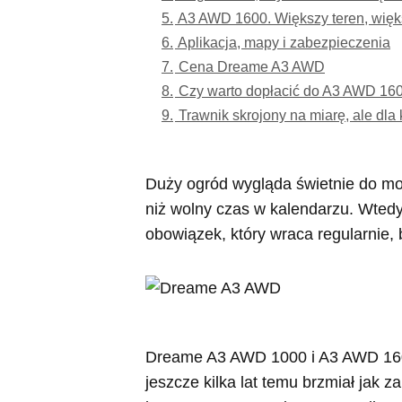
5.
A3 AWD 1600. Większy teren, wię
6.
Aplikacja, mapy i zabezpieczenia
7.
Cena Dreame A3 AWD
8.
Czy warto dopłacić do A3 AWD 16
9.
Trawnik skrojony na miarę, ale dl
Duży ogród wygląda świetnie do mo
niż wolny czas w kalendarzu. Wtedy
obowiązek, który wraca regularnie,
Dreame A3 AWD 1000 i A3 AWD 1600
jeszcze kilka lat temu brzmiał jak