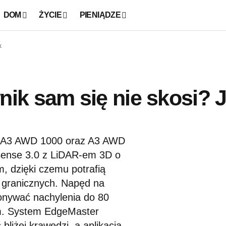
DOM
ŻYCIE
PIENIĄDZE
k
ik sam się nie skosi? 
 A3 AWD 1000 oraz A3 AWD
Sense 3.0 z LiDAR-em 3D o
, dzięki czemu potrafią
granicznych. Napęd na
okonywać nachylenia do 80
cm. System EdgeMaster
liżej krawędzi, a aplikacja