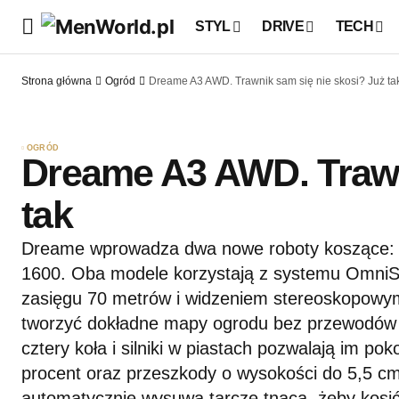
STYL
DRIVE
TECH
Strona główna
Ogród
Dreame A3 AWD. Trawnik sam się nie skosi? Już ta
OGRÓD
Dreame A3 AWD. Trawn
tak
Dreame wprowadza dwa nowe roboty koszące:
1600. Oba modele korzystają z systemu Omni
zasięgu 70 metrów i widzeniem stereoskopowym
tworzyć dokładne mapy ogrodu bez przewodów 
cztery koła i silniki w piastach pozwalają im p
procent oraz przeszkody o wysokości do 5,5 
automatycznie wysuwa tarczę tnącą, żeby kosić b