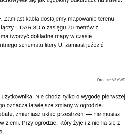
zachowywał się jak zgubiony odkurzacz na trawie.
ę. Zamiast kabla dostajemy mapowanie terenu
 łączy LiDAR 3D o zasięgu 70 metrów z
ma tworzyć dokładne mapy w czasie
entnego schematu litery U, zamiast jeździć
Dreame A3 AWD
 użytkownika. Nie chodzi tylko o wygodę pierwszej
ego oznacza łatwiejsze zmiany w ogrodzie.
abatę, zmieniasz układ przestrzeni — nie musisz
ziemi. Przy ogrodzie, który żyje i zmienia się z
a.