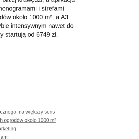
onogramami i strefami
dów około 1000 m², a A3
ybie intensywnym nawet do
 startują od 6749 zł.
icznego ma większy sens
h ogrodów około 1000 m²
rketing
iami