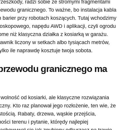
rzeszkody, radzi sobie ze stromymi fragmentami
rzewodu granicznego. To ważne, bo instalacja kabla
ch barier przy robotach koszących. Tutaj wchodzimy
oskopowego, napędu AWD i aplikacji, czyli ogrodu
ome niż klasyczna działka z kosiarką w garażu.
trawnik liczony w setkach albo tysiącach metrów,
tylko ile naprawdę kosztuje twoja sobota.
 przewodu granicznego ma
olność od kosiarki, ale klasyczne rozwiązania
zny. Kto raz planował jego rozłożenie, ten wie, że
stością. Rabaty, drzewa, wąskie przejścia,
ości terenu i pytanie, którędy najlepiej