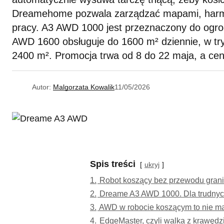
Dreamehome pozwala zarządzać mapami, harm
pracy. A3 AWD 1000 jest przeznaczony do ogro
AWD 1600 obsługuje do 1600 m² dziennie, w tr
2400 m². Promocja trwa od 8 do 22 maja, a ceny
Autor:
Malgorzata Kowalik
11/05/2026
Spis treści
ukryj
1.
Robot koszący bez przewodu gran
2.
Dreame A3 AWD 1000. Dla trudnyc
3.
AWD w robocie koszącym to nie ma
4.
EdgeMaster, czyli walka z krawędz