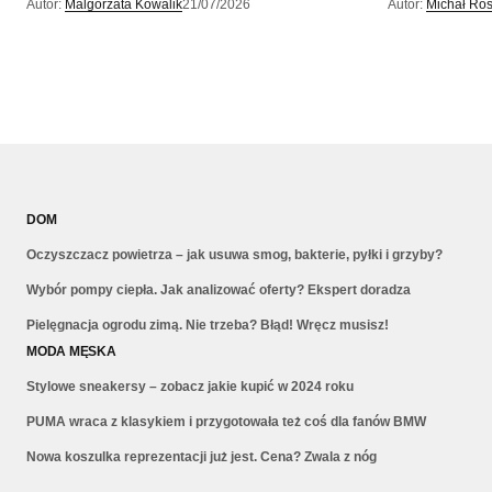
Autor:
Malgorzata Kowalik
21/07/2026
Autor:
Michał Ros
DOM
Oczyszczacz powietrza – jak usuwa smog, bakterie, pyłki i grzyby?
Wybór pompy ciepła. Jak analizować oferty? Ekspert doradza
Pielęgnacja ogrodu zimą. Nie trzeba? Błąd! Wręcz musisz!
MODA MĘSKA
Stylowe sneakersy – zobacz jakie kupić w 2024 roku
PUMA wraca z klasykiem i przygotowała też coś dla fanów BMW
Nowa koszulka reprezentacji już jest. Cena? Zwala z nóg