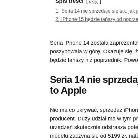
Spis treści
ukryj
1.
Seria 14 nie sprzedaje się tak, jak
2.
iPhone 15 będzie tańszy od poprz
Seria iPhone 14 została zaprezento
poszybowała w górę. Okazuje się, ż
będzie tańszy niż poprzednik. Pow
Seria 14 nie sprzeda
to Apple
Nie ma co ukrywać, sprzedaż iPhone
producent. Duży udział ma w tym p
urządzeń skutecznie odstrasza po
modelu zaczyna się od 5199 zł, nato