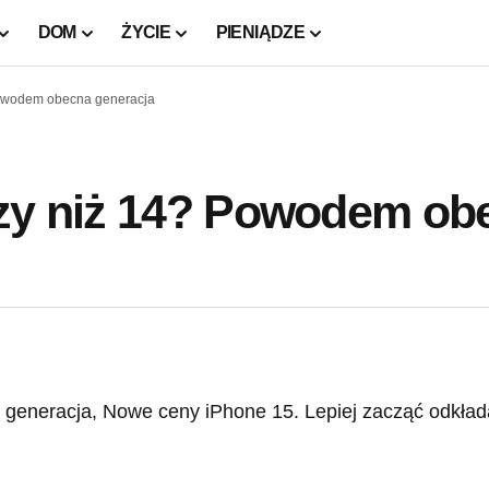
DOM
ŻYCIE
PIENIĄDZE
Powodem obecna generacja
szy niż 14? Powodem ob