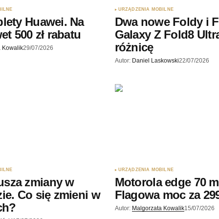
BILNE
URZĄDZENIA MOBILNE
lety Huawei. Na
Dwa nowe Foldy i Fl
et 500 zł rabatu
Galaxy Z Fold8 Ultr
różnicę
 Kowalik
29/07/2026
Autor:
Daniel Laskowski
22/07/2026
BILNE
URZĄDZENIA MOBILNE
sza zmiany w
Motorola edge 70 m
ie. Co się zmieni w
Flagowa moc za 299
ch?
Autor:
Malgorzata Kowalik
15/07/2026