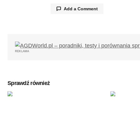
Add a Comment
Twój adres email nie zostanie opub
REKLAMA
Komentarz
*
Sprawdź również
Twoję imię
*
Zapamiętaj moje dane w tej przegl
podczas pisania kolejnych komenta
Wyślij komentarz