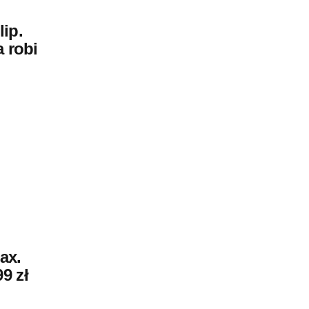
ip.
a robi
ax.
9 zł