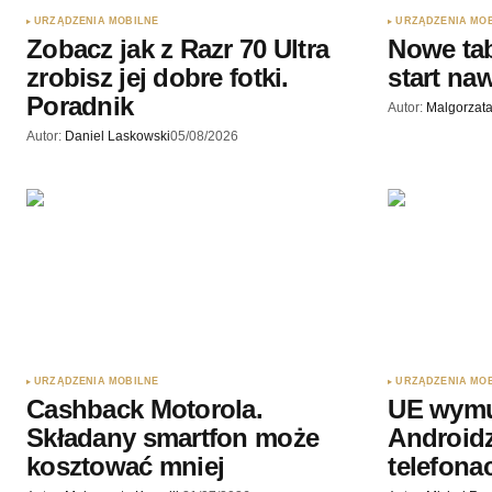
URZĄDZENIA MOBILNE
URZĄDZENIA MO
Zobacz jak z Razr 70 Ultra
Nowe tab
zrobisz jej dobre fotki.
start naw
Poradnik
Autor:
Malgorzata
Autor:
Daniel Laskowski
05/08/2026
URZĄDZENIA MOBILNE
URZĄDZENIA MO
Cashback Motorola.
UE wymu
Składany smartfon może
Androidz
kosztować mniej
telefona