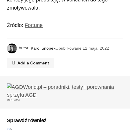
zmotywowała.
Źródło:
Fortune
Autor:
Karol Snopek
Opublikowane
12 maja, 2022
Add a Comment
Twój adres email nie zostanie opublikowany.
Wymagane pola są oznaczone
*
REKLAMA
Komentarz
*
Sprawdź również