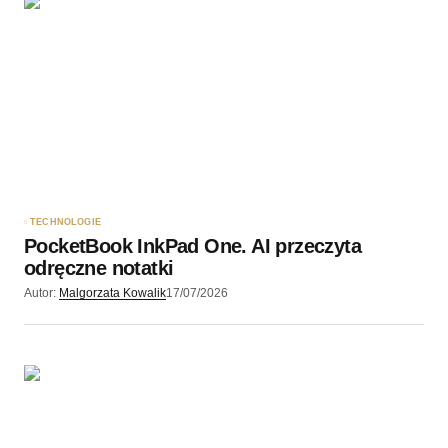
Twoję imię
*
Twój adres e-mail
*
Zapamiętaj moje dane w tej przeglądarce podczas
pisania kolejnych komentarzy.
TECHNOLOGIE
PocketBook InkPad One. AI przeczyta
Wyślij komentarz
odręczne notatki
Autor:
Malgorzata Kowalik
17/07/2026