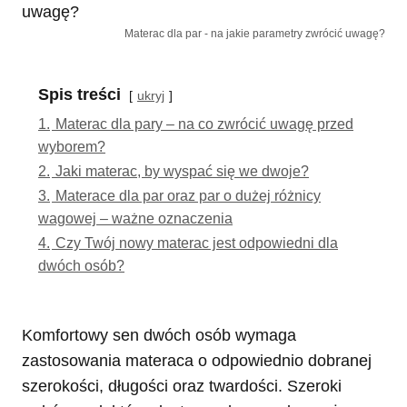
Materac dla par - na jakie parametry zwrócić uwagę?
Spis treści
ukryj
1.
Materac dla pary – na co zwrócić uwagę przed
wyborem?
2.
Jaki materac, by wyspać się we dwoje?
3.
Materace dla par oraz par o dużej różnicy
wagowej – ważne oznaczenia
4.
Czy Twój nowy materac jest odpowiedni dla
dwóch osób?
Komfortowy sen dwóch osób wymaga
zastosowania materaca o odpowiednio dobranej
szerokości, długości oraz twardości. Szeroki