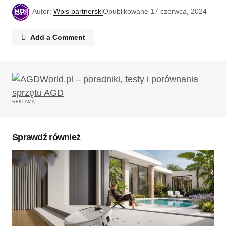
Autor:
Wpis partnerski
Opublikowane
17 czerwca, 2024
Add a Comment
Twój adres email nie zostanie opublikowany.
Wymagane pola są oznaczone
*
REKLAMA
Komentarz
*
Sprawdź również
Twoję imię
*
Twój adres e-mail
*