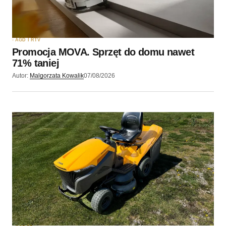
Zapamiętaj moje dane w tej przeglądarce podczas
pisania kolejnych komentarzy.
AGD I RTV
Promocja MOVA. Sprzęt do domu nawet
Wyślij komentarz
71% taniej
Autor:
Malgorzata Kowalik
07/08/2026