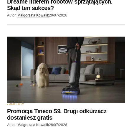
Dreame liderem robotów sprzątających.
Skąd ten sukces?
Autor:
Malgorzata Kowalik
29/07/2026
AGD I RTV
Promocja Tineco S9. Drugi odkurzacz
dostaniesz gratis
Autor:
Malgorzata Kowalik
28/07/2026