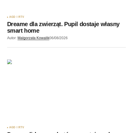
Zapamiętaj moje dane w tej przeglądarce podczas
pisania kolejnych komentarzy.
AGD I RTV
Dreame dla zwierząt. Pupil dostaje własny
Wyślij komentarz
smart home
Autor:
Malgorzata Kowalik
06/08/2026
AGD I RTV