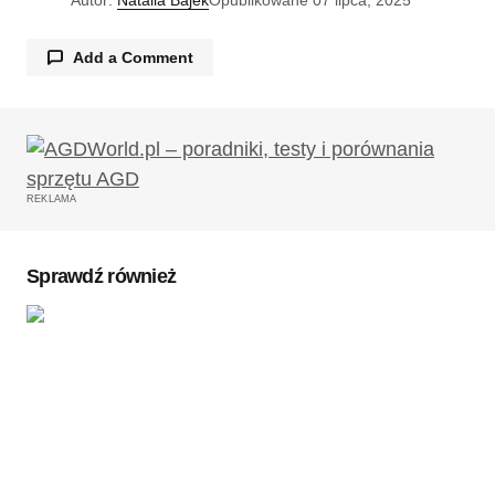
Autor:
Natalia Bajek
Opublikowane
07 lipca, 2025
Add a Comment
Twój adres email nie zostanie opublikowany.
Wymagane pola są oznaczone
*
REKLAMA
Komentarz
*
Sprawdź również
Twoję imię
*
Twój adres e-mail
*