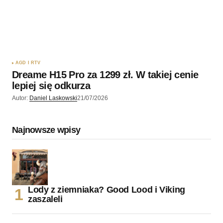
AGD I RTV
Dreame H15 Pro za 1299 zł. W takiej cenie
lepiej się odkurza
Autor:
Daniel Laskowski
21/07/2026
Najnowsze wpisy
Lody z ziemniaka? Good Lood i Viking
zaszaleli