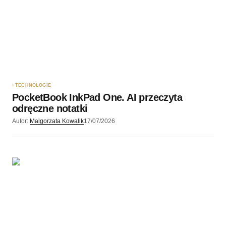
Twoję imię
*
Twój adres e-mail
*
Zapamiętaj moje dane w tej przeglądarce podczas
pisania kolejnych komentarzy.
TECHNOLOGIE
PocketBook InkPad One. AI przeczyta
Wyślij komentarz
odręczne notatki
Autor:
Malgorzata Kowalik
17/07/2026