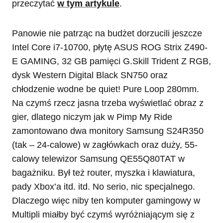
przeczytać
w tym artykule
.
Panowie nie patrząc na budżet dorzucili jeszcze
Intel Core i7-10700, płytę ASUS ROG Strix Z490-
E GAMING, 32 GB pamięci G.Skill Trident Z RGB,
dysk Western Digital Black SN750 oraz
chłodzenie wodne be quiet! Pure Loop 280mm.
Na czymś rzecz jasna trzeba wyświetlać obraz z
gier, dlatego niczym jak w Pimp My Ride
zamontowano dwa monitory Samsung S24R350
(tak – 24-calowe) w zagłówkach oraz duży, 55-
calowy telewizor Samsung QE55Q80TAT w
bagażniku. Był też router, myszka i klawiatura,
pady Xbox’a itd. itd. No serio, nic specjalnego.
Dlaczego więc niby ten komputer gamingowy w
Multipli miałby być czymś wyróżniającym się z