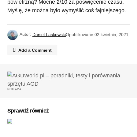
powietrzną? Mocne 2/10 za poświęcenie czasu.
Myślę, że można było wymyślić coś fajniejszego.
Autor:
Daniel Laskowski
Opublikowane
02 kwietnia, 2021
Add a Comment
Twój adres email nie zostanie opublikowany.
Wymagane pola są oznaczone
*
REKLAMA
Komentarz
*
Sprawdź również