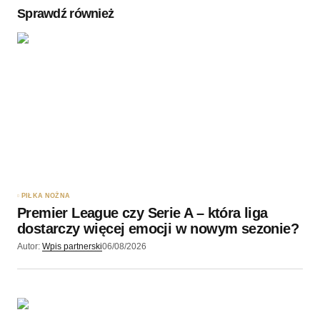
Sprawdź również
Twoję imię
*
Twój adres e-mail
*
Zapamiętaj moje dane w tej przeglądarce podczas
pisania kolejnych komentarzy.
PIŁKA NOŻNA
Premier League czy Serie A – która liga
Wyślij komentarz
dostarczy więcej emocji w nowym sezonie?
Autor:
Wpis partnerski
06/08/2026