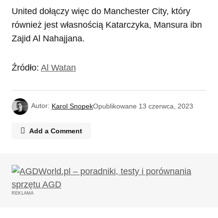
United dołączy więc do Manchester City, który
również jest własnością Katarczyka, Mansura ibn
Zajid Al Nahajjana.
Źródło:
Al Watan
Autor:
Karol Snopek
Opublikowane
13 czerwca, 2023
Add a Comment
Twój adres email nie zostanie opublikowany.
Wymagane pola są oznaczone
*
REKLAMA
Komentarz
*