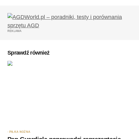
Twój adres email nie zostanie opublikowany.
Wymagane pola są oznaczone
*
REKLAMA
Komentarz
*
Sprawdź również
Twoję imię
*
Twój adres e-mail
*
Zapamiętaj moje dane w tej przeglądarce podczas
pisania kolejnych komentarzy.
PIŁKA NOŻNA