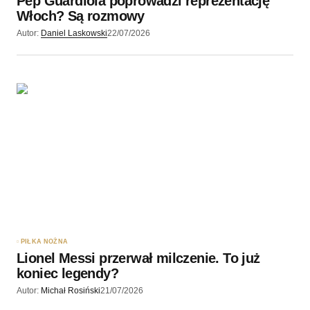
Pep Guardiola poprowadzi reprezentację
Wyślij komentarz
Włoch? Są rozmowy
Autor:
Daniel Laskowski
22/07/2026
PIŁKA NOŻNA
Lionel Messi przerwał milczenie. To już
koniec legendy?
Autor:
Michał Rosiński
21/07/2026