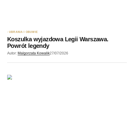
Zapamiętaj moje dane w tej przeglądarce podczas
pisania kolejnych komentarzy.
UBRANIA I OBUWIE
Koszulka wyjazdowa Legii Warszawa.
Wyślij komentarz
Powrót legendy
Autor:
Malgorzata Kowalik
27/07/2026