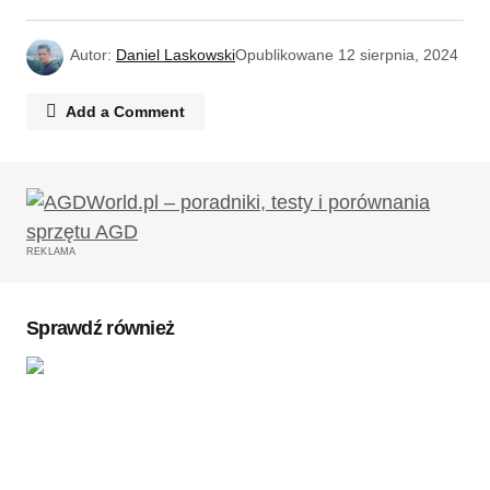
Autor:
Daniel Laskowski
Opublikowane
12 sierpnia, 2024
Add a Comment
Twój adres email nie zostanie opublikowany.
Wymagane pola są oznaczone
*
REKLAMA
Komentarz
*
Sprawdź również
Twoję imię
*
Twój adres e-mail
*