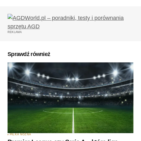
Twój adres email nie zostanie opublikowany.
Wymagane pola są oznaczone
*
REKLAMA
Komentarz
*
Sprawdź również
Twoję imię
*
Twój adres e-mail
*
Zapamiętaj moje dane w tej przeglądarce podczas
pisania kolejnych komentarzy.
PIŁKA NOŻNA