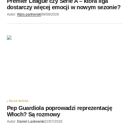
Premier League czy Serie A – która liga
Wyślij komentarz
dostarczy więcej emocji w nowym sezonie?
Autor:
Wpis partnerski
06/08/2026
PIŁKA NOŻNA
Pep Guardiola poprowadzi reprezentację
Włoch? Są rozmowy
Autor:
Daniel Laskowski
22/07/2026