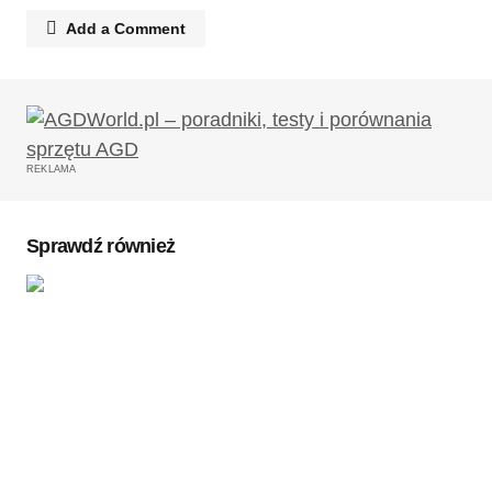
Add a Comment
Twój adres email nie zostanie opublikowany.
Wymagane pola są oznaczone
*
REKLAMA
Komentarz
*
Sprawdź również
Twoję imię
*
Twój adres e-mail
*
Zapamiętaj moje dane w tej przeglądarce podczas
pisania kolejnych komentarzy.