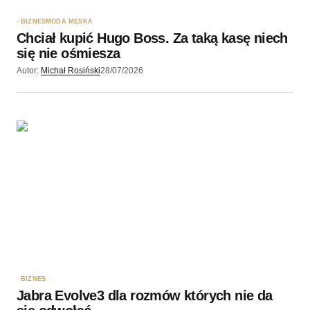
BIZNES
MODA MĘSKA
Chciał kupić Hugo Boss. Za taką kasę niech
Wyślij komentarz
się nie ośmiesza
Autor:
Michał Rosiński
28/07/2026
BIZNES
Jabra Evolve3 dla rozmów których nie da