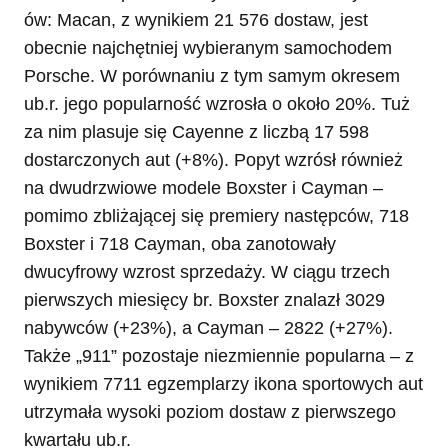
ów: Macan, z wynikiem 21 576 dostaw, jest
obecnie najchętniej wybieranym samochodem
Porsche. W porównaniu z tym samym okresem
ub.r. jego popularność wzrosła o około 20%. Tuż
za nim plasuje się Cayenne z liczbą 17 598
dostarczonych aut (+8%). Popyt wzrósł również
na dwudrzwiowe modele Boxster i Cayman –
pomimo zbliżającej się premiery następców, 718
Boxster i 718 Cayman, oba zanotowały
dwucyfrowy wzrost sprzedaży. W ciągu trzech
pierwszych miesięcy br. Boxster znalazł 3029
nabywców (+23%), a Cayman – 2822 (+27%).
Także „911” pozostaje niezmiennie popularna – z
wynikiem 7711 egzemplarzy ikona sportowych aut
utrzymała wysoki poziom dostaw z pierwszego
kwartału ub.r.