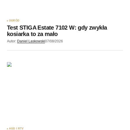
Twój adres email nie zostanie opublikowany.
Wymagane pola są oznaczone
*
OGRÓD
Test STIGA Estate 7102 W: gdy zwykła
Komentarz
*
kosiarka to za mało
Autor:
Daniel Laskowski
07/08/2026
Twoję imię
*
Twój adres e-mail
*
Zapamiętaj moje dane w tej przeglądarce podczas
pisania kolejnych komentarzy.
Wyślij komentarz
AGD I RTV