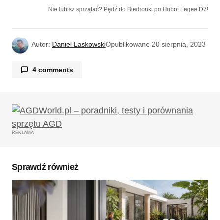
Nie lubisz sprzątać? Pędź do Biedronki po Hobot Legee D7!
Autor:
Daniel Laskowski
Opublikowane
20 sierpnia, 2023
4 comments
Bambo
21/08/2023 o 14:52
Promocje kuszą ale jak już jest irobot w domu to
po co mi drugi
REKLAMA
Odpowiedz
Sprawdź również
Daniel Laskowski
21/08/2023 o 14:55
Jak ktoś ma dom, to jeden nie wystarczy 😛
Odpowiedz