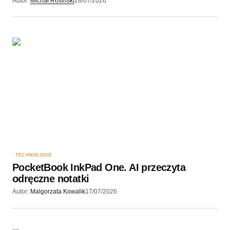
Autor:
Michał Rosiński
28/07/2026
Twoję imię
*
Twój adres e-mail
*
Zapamiętaj moje dane w tej przeglądarce podczas
pisania kolejnych komentarzy.
Wyślij komentarz
TECHNOLOGIE
PocketBook InkPad One. AI przeczyta
odręczne notatki
Autor:
Malgorzata Kowalik
17/07/2026