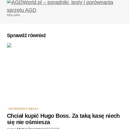
firmy Efektima (Fermentology). O wiele
skuteczniej i dłużej cera jest miękka w dotyku gdy
REKLAMA
zadba się także o nawodnienie 😉 a kosztuje 25 zł
tylko
Sprawdź również
Odpowiedz
Twój adres email nie zostanie opublikowany.
Wymagane pola są oznaczone
*
Komentarz
*
BIZNES
MODA MĘSKA
Chciał kupić Hugo Boss. Za taką kasę niech
się nie ośmiesza