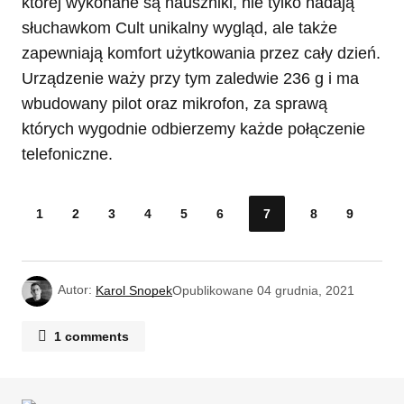
której wykonane są nauszniki, nie tylko nadają
słuchawkom Cult unikalny wygląd, ale także
zapewniają komfort użytkowania przez cały dzień.
Urządzenie waży przy tym zaledwie 236 g i ma
wbudowany pilot oraz mikrofon, za sprawą
których wygodnie odbierzemy każde połączenie
telefoniczne.
1
2
3
4
5
6
7
8
9
Autor:
Karol Snopek
Opublikowane
04 grudnia, 2021
1 comments
Beata Mnich
19/12/2021 o 15:21
Lepszy będzie krem nawilżająco nawadniający